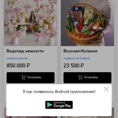
Водопад нежности
Вкусная Испания
комната цветов
подарок на 8 марта
850 000 ₽
23 500 ₽
В корзину
В корзину
Купить в 1 клик
Купить в 1 клик
У нас появилось Android приложение!
Артикул: 28433
Артикул: 25249