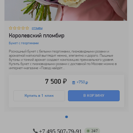
отзывы
Королевский пломбир
Букет с георгинами
Роскошный букет с белыми георгинами, пионовидными розами и
ароматной матиолой выглядит нежно, элегантно и дорого. Пышные
бутоны и тонкий аромат создают композицию премиального уровня.
Купить букет с пионовидными розами с доставкой по Москве можно в
интернет-магазине «Повод найдёт...
7 500 ₽
+
750
Купить в 1 клик
В КОРЗИНУ
+7 495 507-79-91
24/7