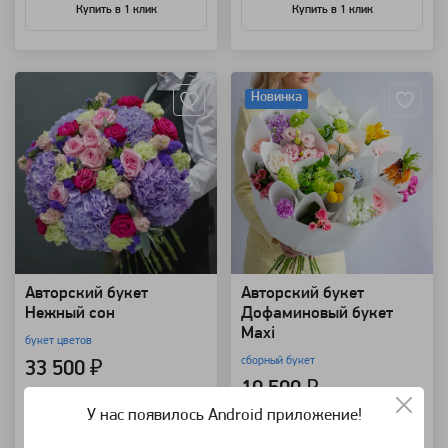
Купить в 1 клик
Купить в 1 клик
Артикул: 8273
Артикул: 157299
Новинка
Авторский букет
Авторский букет
Нежный сон
Дофаминовый букет
Maxi
букет цветов
сборный букет
33 500 ₽
10 500 ₽
У нас появилось Android приложение!
В корзину
В корзину