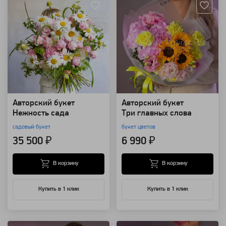
Авторский букет
Авторский букет
Нежность сада
Три главных слова
садовый букет
букет цветов
35 500 ₽
6 990 ₽
В корзину
В корзину
Купить в 1 клик
Купить в 1 клик
Артикул: 107940
Артикул: 101698