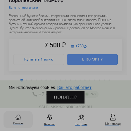
Королевский пломбир
Букет с георгинами
Роскошный букет с белыми георгинами, пионовидными розами и
ароматной матиолой выглядит нежно, элегантно и дорого. Пышные
бутоны и тонкий аромат создают композицию премиального уровня.
Купить букет с пионовидными розами с доставкой по Москве можно в
интернет-магазине «Повод найдёт...
7 500 ₽
+
750
Купить в 1 клик
В КОРЗИНУ
Мы используем cookies.
Как это работает
.
+7 495 507-79-91
24/7
ПОНЯТНО
SALE_MSK@FINDREASON.RU
Г. МОСКВА, УЛ.МАЛЕНКОВСКАЯ Д.32 СТР.2
Главная
Мой повод
Каталог
Витрина
С 08:00 ДО 20:00 (БЕЗ ВЫХОДНЫХ)