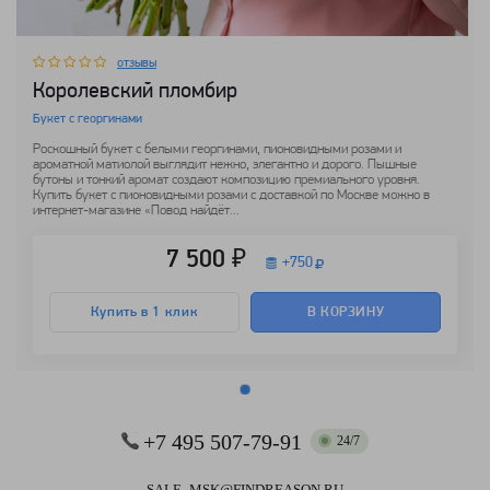
отзывы
Королевский пломбир
Букет с георгинами
Роскошный букет с белыми георгинами, пионовидными розами и
ароматной матиолой выглядит нежно, элегантно и дорого. Пышные
бутоны и тонкий аромат создают композицию премиального уровня.
Купить букет с пионовидными розами с доставкой по Москве можно в
интернет-магазине «Повод найдёт...
7 500 ₽
+
750
Купить в 1 клик
В КОРЗИНУ
+7 495 507-79-91
24/7
SALE_MSK@FINDREASON.RU