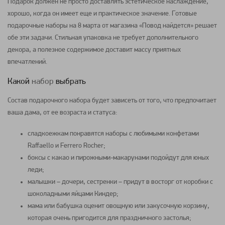
Подарок должен не просто доставлять эстетическое наслаждение,
хорошо, когда он имеет еще и практическое значение. Готовые
подарочные наборы
на
8 марта
от магазина «Повод найдется» решает
обе эти задачи. Стильная упаковка не требует дополнительного
декора, а полезное содержимое доставит массу приятных
впечатлений.
Какой
набор
выбрать
Состав
подарочного набора
будет зависеть от того, что предпочитает
ваша дама, от ее возраста и статуса:
сладкоежкам понравятся
наборы
с любимыми
конфетами
Raffaello
и Ferrero Rocher;
боксы
с какао и пирожными-
макарунами
подойдут для юных
леди;
малышки – дочери, сестренки – придут в восторг от
коробки
с
шоколадными яйцами
Киндер
;
мама или бабушка оценит овощную или закусочную
корзину
,
которая очень пригодится для праздничного застолья;