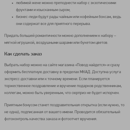
любимой жене можно преподнести
набор
с экзотическими
фруктами
и изысканным сыром;
бизнес-леди будут рады чайным или кофейным
боксам
, ведь
они содержат все для приятного перерыва.
Придать большей романтичности можно дополнением к
набору
–
мягкой игрушкой,
воздушными шарами
или
букетом
цветов.
Как сделать заказ
Выбрать
набор
можно на сайте магазина «Повод найдется» и сразу
оформить бесплатную доставку в пределах МКАД. Доступна услуга
экспресс-доставки или к точному времени. Если планируется
торжественное поздравление и вручение подарков родственникам,
коллегам, можно быть уверенным, что сюрприз не будет испорчен.
Приятным бонусом станет поздравительная открытка (если нужно, то
не одна), подписанная от вашего имени. Проводится обязательный
фотоконтроль качества заказа и фотоотчет вручения.