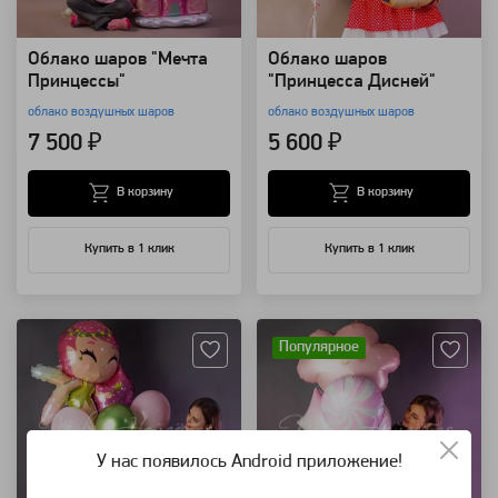
Облако шаров "Мечта
Облако шаров
Принцессы"
"Принцесса Дисней"
облако воздушных шаров
облако воздушных шаров
7 500 ₽
5 600 ₽
В корзину
В корзину
Купить в 1 клик
Купить в 1 клик
Артикул: 94154
Артикул: 94148
Популярное
У нас появилось Android приложение!