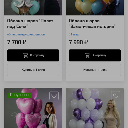
Облако шаров "Полет
Облако шаров
над Сочи"
"Заманчивая история"
облако воздушных шаров
31 шар
7 700 ₽
7 990 ₽
В корзину
В корзину
Купить в 1 клик
Купить в 1 клик
Артикул: 83222
Артикул: 67295
Популярное