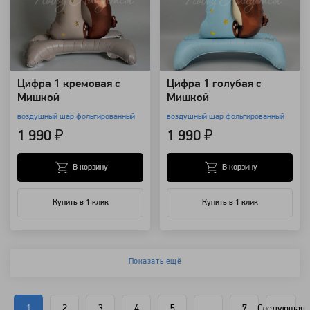
Цифра 1 кремовая с
Цифра 1 голубая с
Мишкой
Мишкой
воздушный шар фольгированный
воздушный шар фольгированный
1 990 ₽
1 990 ₽
В корзину
В корзину
Купить в 1 клик
Купить в 1 клик
Показать ещё
1
2
3
4
5
...
7
Следующая