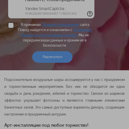
Я принимаю
Правила пользования
сайта
Повод найдется и ознакомлен с
Политикой
обработки персональных данных
. Мы не
передаем ваши данные и храним их в
безопасности.
Подписаться
Подсознательно воздушные шары ассоциируются у нас с праздником
и торжественным мероприятием. Без них не обходится ни одна
свадьба и день рождения, юбилей и торжество. Связки из шариков
эффектно украшают фотозоны и являются главными элементами
банкетных залов. Это самые доступные варианты декора, создающие
настроение и праздничный антураж.
Арт-инсталляции под любое торжество!