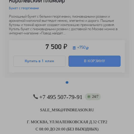
Королевский пломбир
Букет с георгинами
Роскошный букет с белыми георгинами, пионовидными розами и
ароматной матиолой выглядит нежно, элегантно и дорого. Пышные
бутоны и тонкий аромат создают композицию премиального уровня.
Купить букет с пионовидными розами с доставкой по Москве можно в
интернет-магазине «Повод найдёт...
7 500 ₽
+
750
Купить в 1 клик
В КОРЗИНУ
+7 495 507-79-91
24/7
SALE_MSK@FINDREASON.RU
Г. МОСКВА, УЛ.МАЛЕНКОВСКАЯ Д.32 СТР.2
С 08:00 ДО 20:00 (БЕЗ ВЫХОДНЫХ)