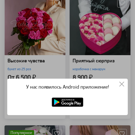
Высокие чувства
Приятный сюрприз
букет из 25 роз
коробочка с макарун
От 6 500 ₽
8 900 ₽
У нас появилось Android приложение!
В корзину
В корзину
Купить в 1 клик
Купить в 1 клик
Артикул: 4013
Артикул: 118647
Популярное