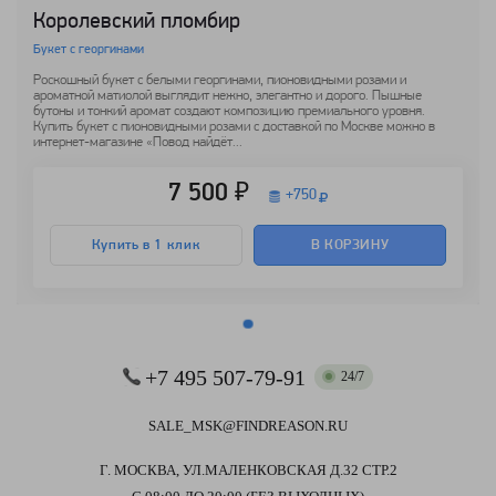
Королевский пломбир
Букет с георгинами
Роскошный букет с белыми георгинами, пионовидными розами и
ароматной матиолой выглядит нежно, элегантно и дорого. Пышные
бутоны и тонкий аромат создают композицию премиального уровня.
Купить букет с пионовидными розами с доставкой по Москве можно в
интернет-магазине «Повод найдёт...
7 500 ₽
+
750
Купить в 1 клик
В КОРЗИНУ
+7 495 507-79-91
24/7
SALE_MSK@FINDREASON.RU
Г. МОСКВА, УЛ.МАЛЕНКОВСКАЯ Д.32 СТР.2