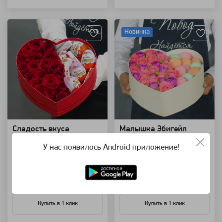
Артикул: 82360
Артикул: 32733
Новинка
Сладость вкуса
Малышка Эбигейл
коробка с цветами и сладостями
коробка с цветами и макарунс
У нас появилось Android приложение!
9 900 ₽
9 900 ₽
В корзину
В корзину
Купить в 1 клик
Купить в 1 клик