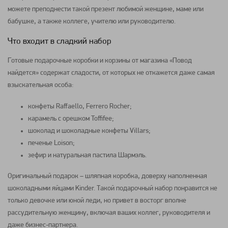
можете преподнести такой презент любимой женщине, маме или
бабушке, а также коллеге, учителю или руководителю.
Что входит в сладкий набор
Готовые подарочные коробки и корзины от магазина «Повод
найдется» содержат сладости, от которых не откажется даже самая
взыскательная особа:
конфеты Raffaello, Ferrero Rocher;
карамель с орешком Toffifee;
шоколад и шоколадные конфеты Villars;
печенье Loison;
зефир и натуральная пастила Шармэль.
Оригинальный подарок – шляпная коробка, доверху наполненная
шоколадными яйцами Kinder. Такой подарочный набор понравится не
только девочке или юной леди, но привет в восторг вполне
рассудительную женщину, включая ваших коллег, руководителя и
даже бизнес-партнера.