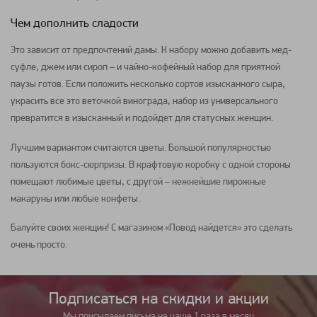
Чем дополнить сладости
Это зависит от предпочтений дамы. К набору можно добавить мед-
суфле, джем или сироп – и чайно-кофейный набор для приятной
паузы готов. Если положить несколько сортов изысканного сыра,
украсить все это веточкой винограда, набор из универсального
превратится в изысканный и подойдет для статусных женщин.
Лучшим вариантом считаются цветы. Большой популярностью
пользуются бокс-сюрпризы. В крафтовую коробку с одной стороны
помещают любимые цветы, с другой – нежнейшие пирожные
макаруны или любые конфеты.
Балуйте своих женщин! С магазином «Повод найдется» это сделать
очень просто.
Подписаться на cкидки и акции
Мы присылаем письма не чаще 1 раза в месяц