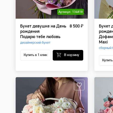
Артикул: 134818
Букет девушке на День
8 500 ₽
Букет 
рождения
рожде
Подарю тебе любовь
Дофами
Maxi
дизайнерский букет
сборный 
Купить в 1 клик
В корзину
Купить