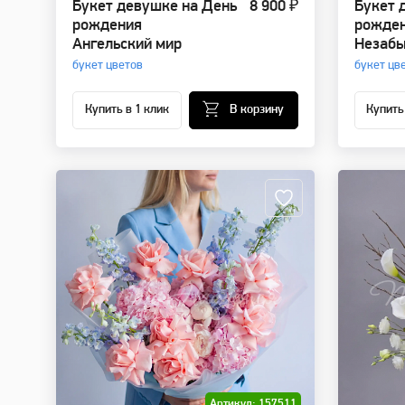
Букет девушке на День
8 900 ₽
Букет 
рождения
рожде
Ангельский мир
Незабы
букет цветов
букет цв
Купить в 1 клик
В корзину
Купить
Артикул: 157511