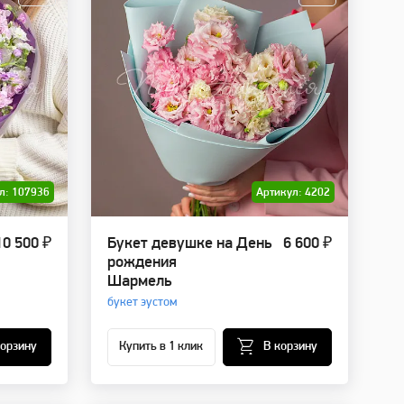
л: 107936
Артикул: 4202
10 500 ₽
Букет девушке на День
6 600 ₽
рождения
Шармель
букет эустом
корзину
Купить в 1 клик
В корзину