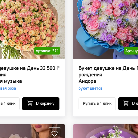
Артикул: 571
Артику
девушке на День
33 500 ₽
Букет девушке на День
ния
рождения
я музыка
Андора
овая роза
букет цветов
 в 1 клик
В корзину
Купить в 1 клик
В 