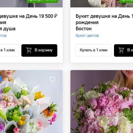
девушке на День
19 500 ₽
Букет девушке на День
ния
рождения
я душа
Бостон
етов
букет цветов
 в 1 клик
В корзину
Купить в 1 клик
В 