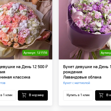
Артикул: 121556
Артику
девушке на День
12 500 ₽
Букет девушке на День
ния
рождения
нимая классика
Лавандовые облака
етов
букет с маттиолой
 в 1 клик
В корзину
Купить в 1 клик
В 