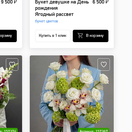
9 500 ₽
Букет девушке на День
6 500 ₽
рождения
Ягодный рассвет
букет цветов
корзину
Купить в 1 клик
В корзину
л: 157374
Артикул: 157367