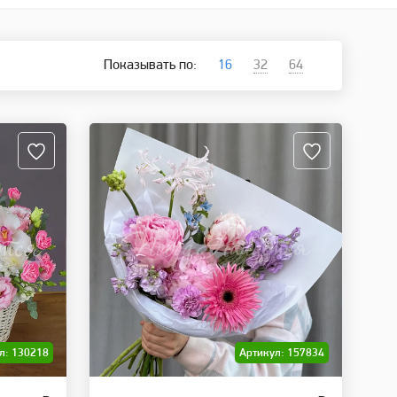
Показывать по:
16
32
64
л: 130218
Артикул: 157834