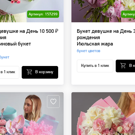
Артикул: 157299
Артику
девушке на День
10 500 ₽
Букет девушке на День
ния
рождения
новый букет
Июльская жара
букет цветов
букет
Купить в 1 клик
В 
 в 1 клик
В корзину