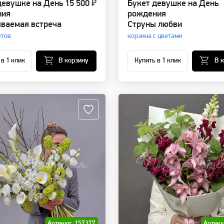
девушке на День
15 500 ₽
Букет девушке на День
ния
рождения
ваемая встреча
Струны любви
етов
корзина с цветами
 в 1 клик
В корзину
Купить в 1 клик
В 
Артикул: 157377
Артику