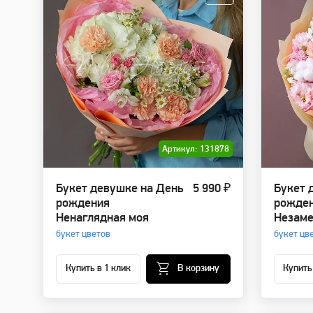
Артикул: 131878
Букет девушке на День
5 990 ₽
Букет 
рождения
рожде
Ненаглядная моя
Незаме
букет цветов
букет цв
Купить в 1 клик
В корзину
Купить