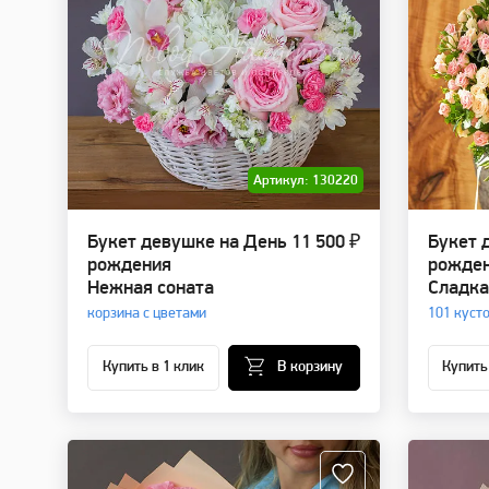
Артикул: 130220
Букет девушке на День
11 500 ₽
Букет 
рождения
рожде
Нежная соната
Сладка
корзина с цветами
101 куст
Купить в 1 клик
В корзину
Купить