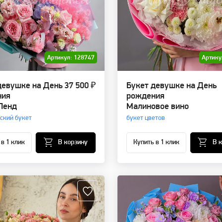
Артикул: 128747
Артику
девушке на День
37 500 ₽
Букет девушке на День
ния
рождения
Ленд
Малиновое вино
ский букет
букет цветов
 в 1 клик
В корзину
Купить в 1 клик
В 