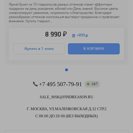
Яркий букет из 15 гладиолусов разных оттенков станет эффектным
подарком на день рождения, юбилей или День знаний. Высокие цветы
символизируют уважение, искренность и благородство. Благодаря
разнообразию оттенков композиция выглядит празднично и привлекает
внимание. Купить гладиол...
8 990 ₽
+
899
Купить в 1 клик
В КОРЗИНУ
+7 495 507-79-91
24/7
SALE_MSK@FINDREASON.RU
Г. МОСКВА, УЛ.МАЛЕНКОВСКАЯ Д.32 СТР.2
С 08:00 ДО 20:00 (БЕЗ ВЫХОДНЫХ)