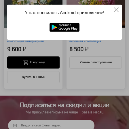
У нас появилось Android приложение!
Interior 04
Новый апрель
композиция интерьерная
весенняя композиция
9 600 ₽
8 500 ₽
В корзину
Узнать о поступлении
Купить в 1 клик
Подписаться на cкидки и акции
Мы присылаем письма не чаще 1 раза в месяц