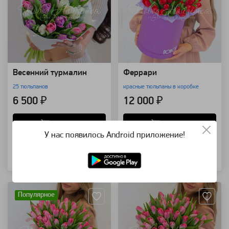
Весенний турмалин
Феррари
25 тюльпанов
красные тюльпаны в коробке
6 500 ₽
12 000 ₽
В корзину
В корзину
У нас появилось Android приложение!
Купить в 1 клик
Купить в 1 клик
Артикул: 118672
Артикул: 118671
Популярное