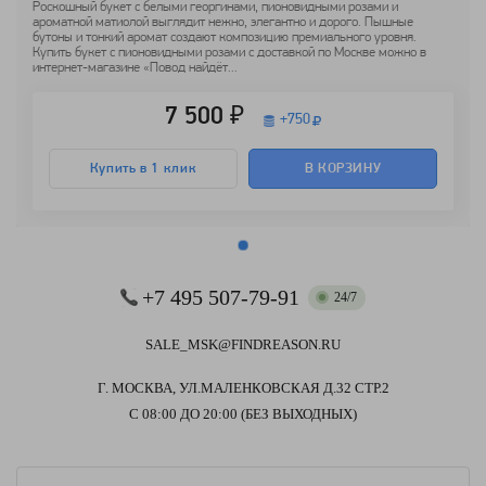
Роскошный букет с белыми георгинами, пионовидными розами и
ароматной матиолой выглядит нежно, элегантно и дорого. Пышные
бутоны и тонкий аромат создают композицию премиального уровня.
Купить букет с пионовидными розами с доставкой по Москве можно в
интернет-магазине «Повод найдёт...
7 500 ₽
+
750
Купить в 1 клик
В КОРЗИНУ
+7 495 507-79-91
24/7
SALE_MSK@FINDREASON.RU
Г. МОСКВА, УЛ.МАЛЕНКОВСКАЯ Д.32 СТР.2
С 08:00 ДО 20:00 (БЕЗ ВЫХОДНЫХ)