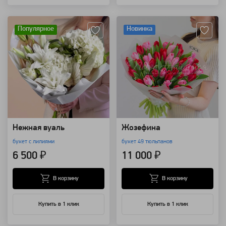
Артикул: 19903
Артикул: 9721
Популярное
Новинка
Нежная вуаль
Жозефина
букет с лилиями
букет 49 тюльпанов
6 500 ₽
11 000 ₽
В корзину
В корзину
Купить в 1 клик
Купить в 1 клик
Артикул: 118996
Артикул: 118576