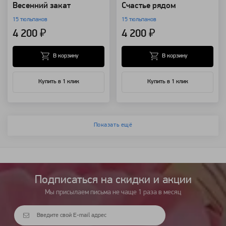
Весенний закат
Счастье рядом
15 тюльпанов
15 тюльпанов
4 200 ₽
4 200 ₽
В корзину
В корзину
Купить в 1 клик
Купить в 1 клик
Показать ещё
Подписаться на cкидки и акции
Мы присылаем письма не чаще 1 раза в месяц