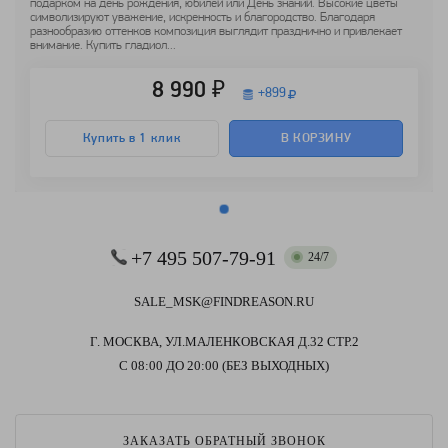
подарком на день рождения, юбилей или День знаний. Высокие цветы
символизируют уважение, искренность и благородство. Благодаря
разнообразию оттенков композиция выглядит празднично и привлекает
внимание. Купить гладиол...
8 990 ₽
+
899
Купить в 1 клик
В КОРЗИНУ
+7 495 507-79-91
24/7
SALE_MSK@FINDREASON.RU
Г. МОСКВА, УЛ.МАЛЕНКОВСКАЯ Д.32 СТР.2
С 08:00 ДО 20:00 (БЕЗ ВЫХОДНЫХ)
ЗАКАЗАТЬ ОБРАТНЫЙ ЗВОНОК