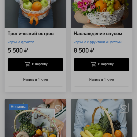
Тропический остров
Наслаждение вкусом
корзина фруктов
корзина с фруктами и цветами
5 500 ₽
8 500 ₽
В корзину
В корзину
Купить в 1 клик
Купить в 1 клик
Артикул: 7786
Артикул: 179
Новинка