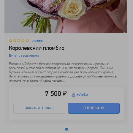
отзывы
Королевский пломбир
Букет с георгинами
Роскошный букет с белыми георгинами, пионовидными розами и
ароматной матиолой выглядит нежно, элегантно и дорого. Пышные
бутоны и тонкий аромат создают композицию премиального уровня.
Купить букет с пионовидными розами с доставкой по Москве можно в
интернет-магазине «Повод найдёт...
7 500 ₽
+
750
Купить в 1 клик
В КОРЗИНУ