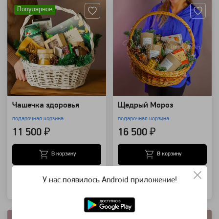
Популярное
Чашечка здоровья
Щедрый Мороз
подарочная корзина
подарочная корзина
11 500 ₽
16 500 ₽
В корзину
В корзину
У нас появилось Android приложение!
Купить в 1 клик
Купить в 1 клик
Артикул: 110012
Артикул: 110010