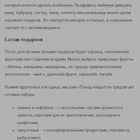
который хочется сделать особенным. Поздравить любимую девушку,
маму, бабушку, сестру, жену, коллегу или начальницу можно целой
корзиной подарков. Это смотрится шикарно и стильно, а содержимое
сделает его запоминающимся.
Состав подарков
После долгой зимы лучшим подарком будет корзина, наполненная
фруктами или сладкими ягодами. Можно выбрать привычные фрукты
– яблоки, апельсины, мандарины, но гораздо привлекательнее
экзотические – манго, драконий фрукт, маракуйя, папайя.
Помимо фруктовых и ягодных, магазин «Повод найдется» предлагает
готовые наборы:
чайные и кофейные – с несколькими сортами ароматного
напитка, сиропами для их приготовления, шоколадом и
конфетами;
закусочные – с консервированными продуктами, снеками из
рыбы и мяса;