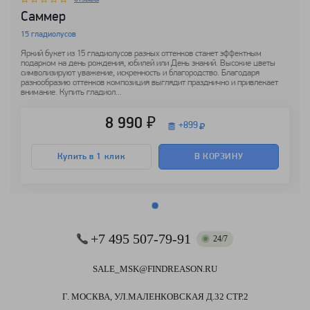
Саммер
15 гладиолусов
Яркий букет из 15 гладиолусов разных оттенков станет эффектным
подарком на день рождения, юбилей или День знаний. Высокие цветы
символизируют уважение, искренность и благородство. Благодаря
разнообразию оттенков композиция выглядит празднично и привлекает
внимание. Купить гладиол...
8 990 ₽
+
899
Купить в 1 клик
В КОРЗИНУ
+7 495 507-79-91
24/7
SALE_MSK@FINDREASON.RU
Г. МОСКВА, УЛ.МАЛЕНКОВСКАЯ Д.32 СТР.2