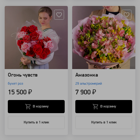
Артикул: 117897
Артикул: 96782
Огонь чувств
Амазонка
букет роз
29 альстромерий
15 500 ₽
7 900 ₽
В корзину
В корзину
Купить в 1 клик
Купить в 1 клик
Артикул: 96780
Артикул: 92482