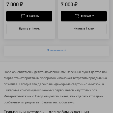
7 000 ₽
7 000 ₽
В корзину
В корзину
Купить в 1 клик
Купить в 1 клик
Показать ещё
Пора обновляться и делать комплименты! Весенний букет цветов на 8
Марта станет приятным сюрпризом и поможет встретить праздник на
позитиве. Сегодня это далеко не «дежурные свертки» с мимозой, а
шикарные композиции из нежных первоцветов и кустовых роз.
Интернет-магазин «Повод найдется» знает, как сделать этот день
особенным и предлагает букеты на любой вкус.
Тюльпаны и маттиолы – для любимых женщин