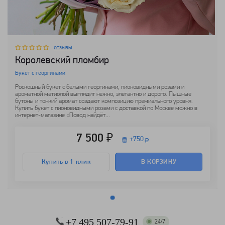
отзывы
Королевский пломбир
Букет с георгинами
Роскошный букет с белыми георгинами, пионовидными розами и
ароматной матиолой выглядит нежно, элегантно и дорого. Пышные
бутоны и тонкий аромат создают композицию премиального уровня.
Купить букет с пионовидными розами с доставкой по Москве можно в
интернет-магазине «Повод найдёт...
7 500 ₽
+
750
Купить в 1 клик
В КОРЗИНУ
+7 495 507-79-91
24/7