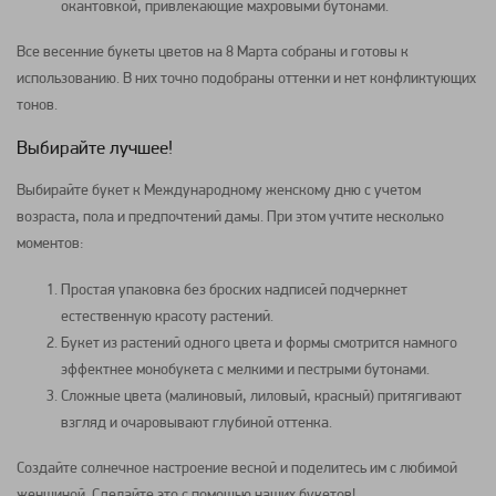
окантовкой, привлекающие махровыми бутонами.
Все весенние букеты цветов на 8 Марта собраны и готовы к
использованию. В них точно подобраны оттенки и нет конфликтующих
тонов.
Выбирайте лучшее!
Выбирайте букет к Международному женскому дню с учетом
возраста, пола и предпочтений дамы. При этом учтите несколько
моментов:
Простая упаковка без броских надписей подчеркнет
естественную красоту растений.
Букет из растений одного цвета и формы смотрится намного
эффектнее монобукета с мелкими и пестрыми бутонами.
Сложные цвета (малиновый, лиловый, красный) притягивают
взгляд и очаровывают глубиной оттенка.
Создайте солнечное настроение весной и поделитесь им с любимой
женщиной. Сделайте это с помощью наших букетов!