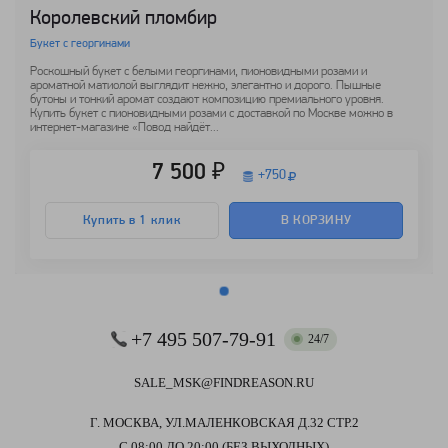
Королевский пломбир
Букет с георгинами
Роскошный букет с белыми георгинами, пионовидными розами и
ароматной матиолой выглядит нежно, элегантно и дорого. Пышные
бутоны и тонкий аромат создают композицию премиального уровня.
Купить букет с пионовидными розами с доставкой по Москве можно в
интернет-магазине «Повод найдёт...
7 500 ₽
+
750
Купить в 1 клик
В КОРЗИНУ
+7 495 507-79-91
24/7
SALE_MSK@FINDREASON.RU
Г. МОСКВА, УЛ.МАЛЕНКОВСКАЯ Д.32 СТР.2
С 08:00 ДО 20:00 (БЕЗ ВЫХОДНЫХ)