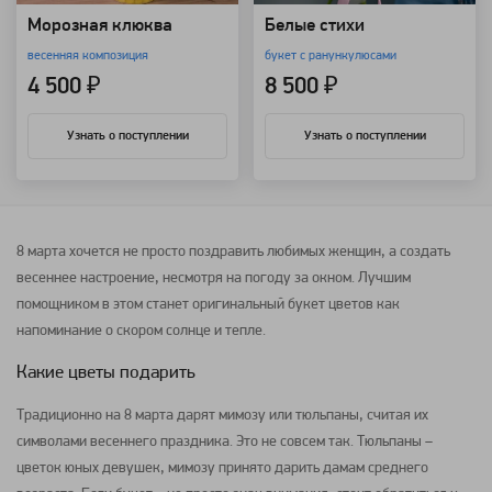
Морозная клюква
Белые стихи
весенняя композиция
букет с ранункулюсами
4 500 ₽
8 500 ₽
Узнать о поступлении
Узнать о поступлении
8 марта
хочется не просто поздравить любимых женщин, а создать
весеннее настроение, несмотря на погоду за окном. Лучшим
помощником в этом станет оригинальный
букет
цветов
как
напоминание о скором солнце и тепле.
Какие цветы подарить
Традиционно на
8 марта
дарят мимозу или
тюльпаны
, считая их
символами весеннего праздника. Это не совсем так.
Тюльпаны
–
цветок юных девушек, мимозу принято дарить дамам среднего