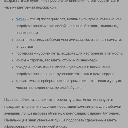
возраста. Если
букет
– не просто знак внимания, стоит обратиться к
«языку
цветов
» за подсказкой:
пионы
– тренд последних лет, нежные или яркие, пышные, они
подойдут практически любой женщине: близким, знакомым,
начальницам;
розы
– классика, любимая многими дамами, означает симпатию
и чувства;
гортензии
– кусочек лета, их дарят для настроения и легкости;
ирисы – строгие, это
цветы
стойких бизнес-леди;
орхидеи
– романтика и любовь, уважение и восхищение,
подойдут как женщине-руководителю, так и даме сердца;
хризантемы
и
герберы
, полевые
ромашки
– это тепло и уют, их
можно преподнести маме или бабушке.
Пышность
букета
зависит от степени чувства. Если планируется
поздравить коллегу, подойдет небольшой комплимент, для любимой
женщины лучше выбрать объемную композицию с яркими бутонами.
Начальнице в знак уважения лучше подобрать сдержанные
цветы
,
оформленные в
букет
строгой формы.