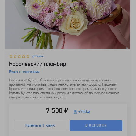
отзывы
Королевский пломбир
Букет с георгинами
Роскошный букет с белыми георгинами, пионовидными розами и
ароматной матиолой выглядит нежно, элегантно и дорого. Пышные
бутоны и тонкий аромат создают композицию премиального уровня.
Купить букет с пионовидными розами с доставкой по Москве можно в
интернет-магазине «Повод найдёт...
7 500 ₽
+
750
Купить в 1 клик
В КОРЗИНУ