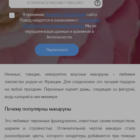
Я принимаю
Правила пользования
сайта
Повод найдется и ознакомлен с
Политикой
обработки персональных данных
. Мы не
передаем ваши данные и храним их в
безопасности.
Подписаться
Нежные, тающие, невероятно вкусные
макаруны
– любимое
лакомство родом из Франции. Для сладкоежек это лучший подарок
на любой праздник. Пирожные оценят дамы, следящие за фигурой,
ведь калорий в них минимум.
Почему популярны макаруны
Это любимые пирожные француженок, известных своим изяществом,
шармом и стройностью. Отличительной чертой макарун стало
разнообразие цвета, которого кондитеры добиваются при помощи