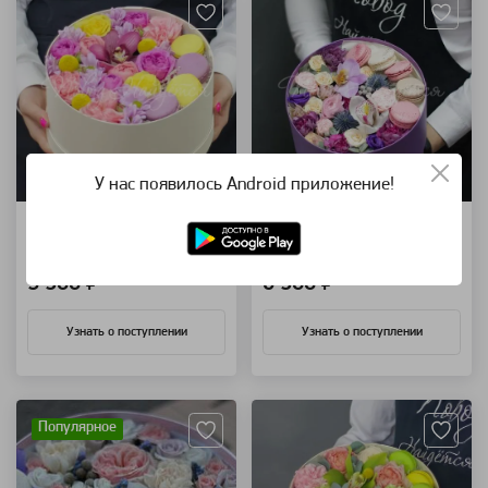
У нас появилось Android приложение!
Озорной поцелуй
Морские мотивы
коробка с цветами и макарунс
коробка с цветами
5 900 ₽
6 900 ₽
Узнать о поступлении
Узнать о поступлении
Артикул: 8183
Артикул: 33595
Популярное