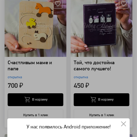
Счастливым маме и
Той, что достойна
папе
самого лучшего!
открытка
открытка
700 ₽
450 ₽
В корзину
В корзину
Купить в 1 клик
Купить в 1 клик
У нас появилось Android приложение!
Артикул: 122396
Артикул: 122394