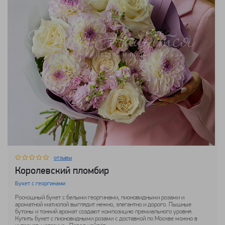
отзывы
Королевский пломбир
Букет с георгинами
Роскошный букет с белыми георгинами, пионовидными розами и
ароматной матиолой выглядит нежно, элегантно и дорого. Пышные
бутоны и тонкий аромат создают композицию премиального уровня.
Купить букет с пионовидными розами с доставкой по Москве можно в