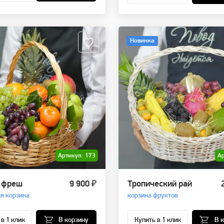
Новинка
Артикул: 173
Ар
 фреш
9 900 ₽
Тропический рай
я корзина
корзина фруктов
 в 1 клик
В корзину
Купить в 1 клик
В 