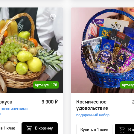
Артикул: 176
Артику
вкуса
9 900 ₽
Космическое
удовольствие
с экзотическими
и
подарочный набор
 в 1 клик
В корзину
Купить в 1 клик
В 