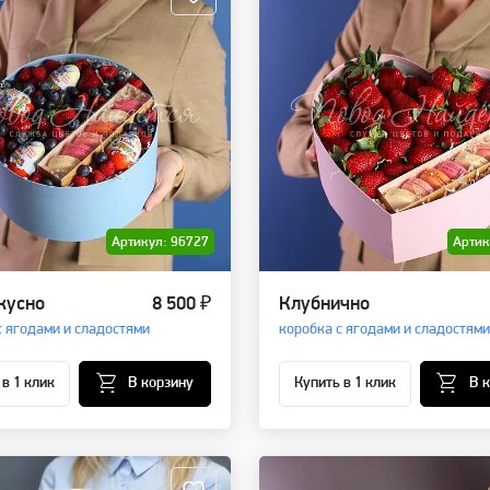
Артикул: 96727
Артик
кусно
8 500 ₽
Клубнично
с ягодами и сладостями
коробка с ягодами и сладостями
 в 1 клик
В корзину
Купить в 1 клик
В 