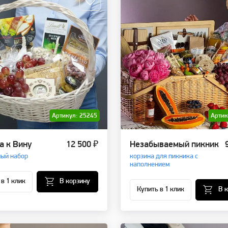
Артикул: 25245
Артик
а к Вину
12 500 ₽
Незабываемый пикник
ый набор
корзина для пикника с
наполнением
 в 1 клик
В корзину
Купить в 1 клик
В 