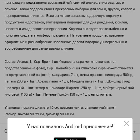
композиции представлены ароматный чай, свежий ананас, виноград, сыр и
печенье. Такой подарок станет прекрасным выбором для семьи, друзей, коллег и
корпоративных клиентов. Если вы хотите заказать подарочную корзину с
продуктами и доставкой, этот вариант подойдет для дня рождения, юбилея,
новоселья или делового поздравления. Корзина выглядит презентабельно и
помогает создать атмосферу праздника. Натуральные продукты, красивое
оформление и разнообразное наполнение делают подарок универсальным и
востребованным для самых разных случаев.
Состав: Ананас 1, Сыр Бри - 1 шт (Упаковка сыра может отличатся от
представленной на фото), Сыр Камамбер -1 шт (Упаковка сыра может отличатся
от представленной на фото), мандарины 7 шт, ветка красного винограда 500гр,
Ferrero 200гр - 1шт, Арахис пакет - 1шт, Миндаль пакет - 1 шт, Шоколад Линд
Lind черный - 1шт, зефир в шоколаде Шармель 250 гр - 1шт, Майтре черный чай
листовой (100гр) - 1шт, Печенье Грисби 150 гр - 1шт, наполнитель.
Упаковка: корзина диаметр 40 см, красная лента, упаковочный пакет
Размер: высота 50-55 см, диаметр 50-60 см.
У нас появилось Android приложение!
Оплата