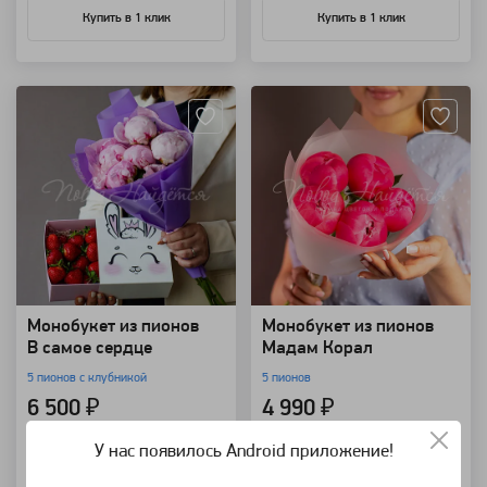
Купить в 1 клик
Купить в 1 клик
Артикул: 98573
Артикул: 98568
Монобукет из пионов
Монобукет из пионов
В самое сердце
Мадам Корал
5 пионов с клубникой
5 пионов
6 500 ₽
4 990 ₽
У нас появилось Android приложение!
В корзину
В корзину