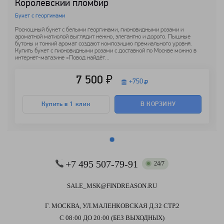
Королевский пломбир
Букет с георгинами
Роскошный букет с белыми георгинами, пионовидными розами и
ароматной матиолой выглядит нежно, элегантно и дорого. Пышные
бутоны и тонкий аромат создают композицию премиального уровня.
Купить букет с пионовидными розами с доставкой по Москве можно в
интернет-магазине «Повод найдёт...
7 500 ₽
+
750
Купить в 1 клик
В КОРЗИНУ
+7 495 507-79-91
24/7
SALE_MSK@FINDREASON.RU
Г. МОСКВА, УЛ.МАЛЕНКОВСКАЯ Д.32 СТР.2
С 08:00 ДО 20:00 (БЕЗ ВЫХОДНЫХ)