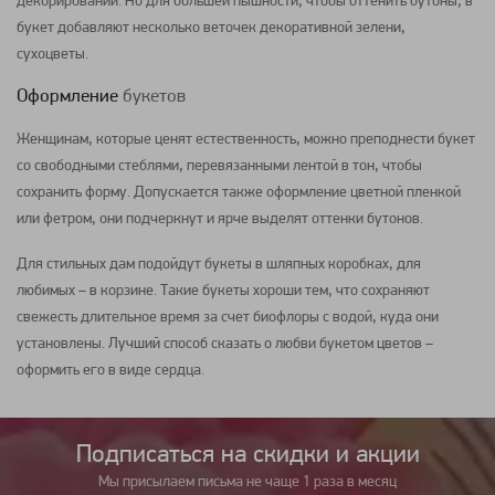
декорировании. Но для большей пышности, чтобы оттенить бутоны, в
букет
добавляют несколько веточек декоративной зелени,
сухоцветы
.
Оформление
букетов
Женщинам, которые ценят естественность, можно преподнести
букет
со свободными стеблями, перевязанными лентой в тон, чтобы
сохранить форму. Допускается также оформление цветной пленкой
или фетром, они подчеркнут и ярче выделят оттенки бутонов.
Для стильных дам подойдут
букеты в шляпных коробках
, для
любимых – в
корзине
. Такие
букеты
хороши тем, что сохраняют
свежесть длительное время за счет биофлоры с водой, куда они
установлены. Лучший способ сказать о любви
букетом цветов
–
оформить его в виде сердца.
Подписаться на cкидки и акции
Мы присылаем письма не чаще 1 раза в месяц