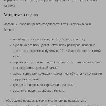
марта
букеты цветов
. Цена букета будет зависеть от его состава и
размера.
Ассортимент
цветов
Магазин «Повод найдется» предлагает
цветы
на любой вкус и
бюджет:
монобукеты
из
хризантем
, гербер,
полевых цветов
;
букеты из роз
всех цветов, оттенков и размеров, особенно
впечатляют объемные
букеты
из 101 и более бутонов высотой
80 см;
скромные и объемные
букеты из тюльпанов
– монохромные и с
разнообразием цветовой гаммы;
ирисы,
гортензии
,
орхидеи
и
каллы
–
монобукеты
и в сочетании
с другими
цветами
;
трендовые
пионы
,
альстромерии
и
эустомы
;
весенние
гиацинты
,
сирень
и мимоза.
Любые
цветы
прекрасны сами по себе, они не нуждаются в