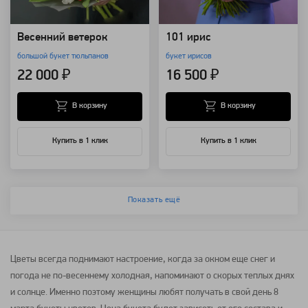
Весенний ветерок
101 ирис
большой букет тюльпанов
букет ирисов
22 000 ₽
16 500 ₽
В корзину
В корзину
Купить в 1 клик
Купить в 1 клик
Показать ещё
Цветы
всегда поднимают настроение, когда за окном еще снег и
погода не по-весеннему холодная, напоминают о скорых теплых днях
и солнце. Именно поэтому женщины любят получать в свой день
8