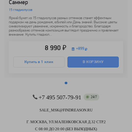
Саммер
15 гладиолусов
Яркий букет из 15 гладиолусов разных оттенков станет эффектным
подарком на день рождения, юбилей или День знаний. Высокие цветы
символизируют уважение, искренность и благородство. Благодаря
разнообразию оттенков композиция выглядит празднично и привлекает
внимание. Купить гладиол...
8 990 ₽
+
899
Купить в 1 клик
В КОРЗИНУ
+7 495 507-79-91
24/7
SALE_MSK@FINDREASON.RU
Г. МОСКВА, УЛ.МАЛЕНКОВСКАЯ Д.32 СТР.2
С 08:00 ДО 20:00 (БЕЗ ВЫХОДНЫХ)