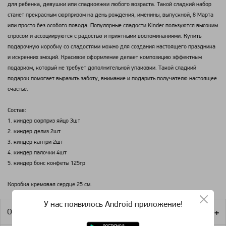
для ребенка, девушки или сладкоежки любого возраста. Такой сладкий набор
станет прекрасным сюрпризом на день рождения, именины, выпускной, 8 Марта
или просто без особого повода. Популярные сладости Kinder пользуются высоким
спросом и ассоциируются с радостью и приятными воспоминаниями. Купить
подарочную коробку со сладостями можно для создания настоящего праздника
и искренних эмоций. Красивое оформление делает композицию эффектным
подарком, который не требует дополнительной упаковки. Такой сладкий
подарок помогает выразить заботу, внимание и подарить получателю настоящее
счастье.
Состав:
1. киндер сюрприз яйцо 3шт
2. киндер делиз 2шт
3. киндер кантри 2шт
4. киндер палочки 4шт
5. киндер бонс конфеты 125гр
Коробка кремовая сердце 25 см.
У нас появилось Android приложение!
Оплата