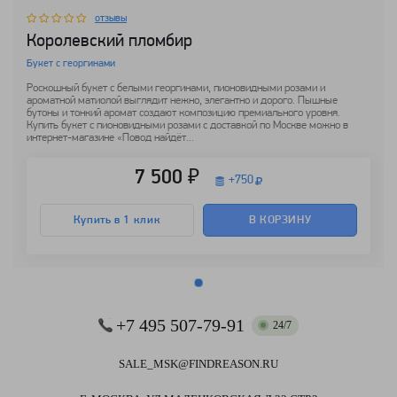
отзывы
Королевский пломбир
Букет с георгинами
Роскошный букет с белыми георгинами, пионовидными розами и
ароматной матиолой выглядит нежно, элегантно и дорого. Пышные
бутоны и тонкий аромат создают композицию премиального уровня.
Купить букет с пионовидными розами с доставкой по Москве можно в
интернет-магазине «Повод найдёт...
7 500 ₽
+
750
Купить в 1 клик
В КОРЗИНУ
+7 495 507-79-91
24/7
SALE_MSK@FINDREASON.RU