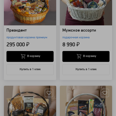
Президент
Мужское ассорти
продуктовая корзина премиум
подарочная корзина
295 000 ₽
8 990 ₽
В корзину
В корзину
Купить в 1 клик
Купить в 1 клик
Артикул: 28430
Артикул: 25814