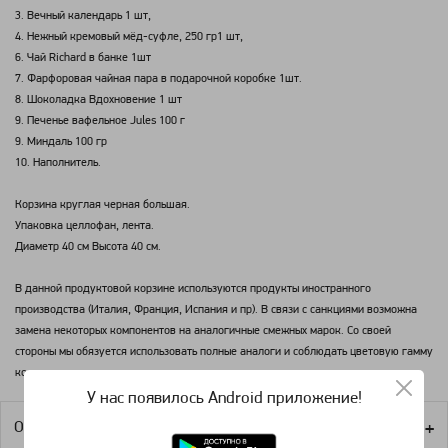
3. Вечный календарь 1 шт,
4. Нежный кремовый мёд-суфле, 250 гр1 шт,
6. Чай Richard в банке 1шт
7. Фарфоровая чайная пара в подарочной коробке 1шт.
8. Шоколадка Вдохновение 1 шт
9. Печенье вафельное Jules 100 г
9. Миндаль 100 гр
10. Наполнитель.
Корзина круглая черная большая.
Упаковка целлофан, лента.
Диаметр 40 см Высота 40 см.
В данной продуктовой корзине используются продукты иностранного
производства (Италия, Франция, Испания и пр). В связи с санкциями возможна
замена некоторых компонентов на аналогичные смежных марок. Со своей
стороны мы обязуется использовать полные аналоги и соблюдать цветовую гамму
корзины.
У нас появилось Android приложение!
Оплата