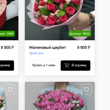
кул: 3086
Артикул: 8046
9 900 ₽
Малиновый щербет
9 900 ₽
букет роз
корзину
Купить в 1 клик
В корзину