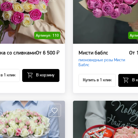
Артикул: 110
Арти
ка со сливками
От 6 500 ₽
Мисти баблс
От 
пионовидные розы Мисти
Баблс
 в 1 клик
В корзину
Купить в 1 клик
В 