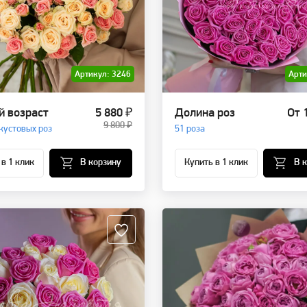
Артикул: 3246
Арти
 возраст
5 880 ₽
Долина роз
От 
9 800 ₽
 кустовых роз
51 роза
 в 1 клик
В корзину
Купить в 1 клик
В 