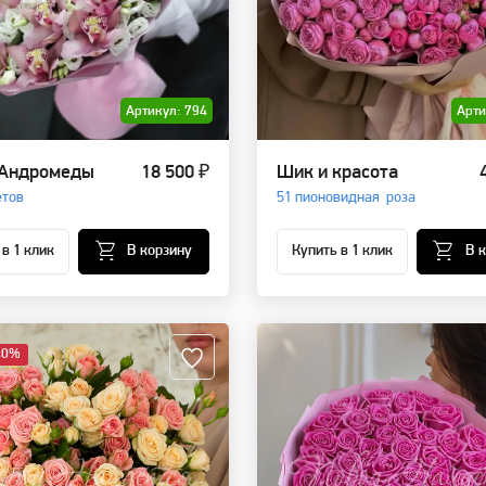
Артикул: 794
Арти
 Андромеды
18 500 ₽
Шик и красота
етов
51 пионовидная роза
 в 1 клик
В корзину
Купить в 1 клик
В 
40%