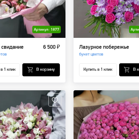
Артикул: 1877
Арти
 свидание
6 500 ₽
Лазурное побережье
етов
букет цветов
 в 1 клик
В корзину
Купить в 1 клик
В 