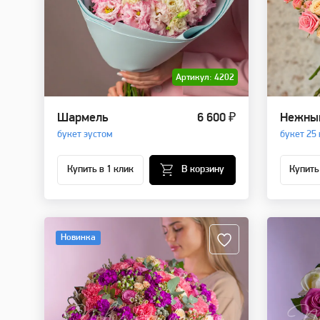
Артикул: 4202
Шармель
6 600 ₽
Нежный
букет эустом
букет 25
Купить в 1 клик
В корзину
Купить
Новинка