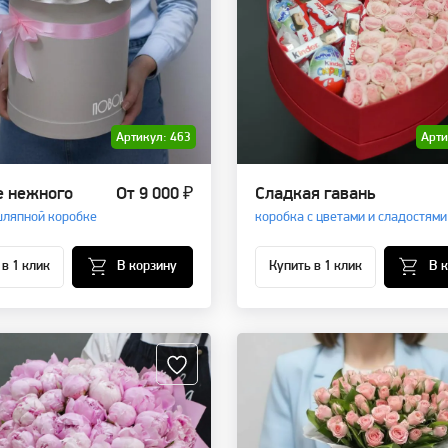
Артикул: 463
Арти
 нежного
От 9 000 ₽
Сладкая гавань
шляпной коробке
коробка с цветами и сладостями
 в 1 клик
В корзину
Купить в 1 клик
В 