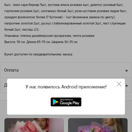
6шт, пион сара бернар 5шт, эустома алиса розовая 4шт, диантус розовый 6шт,
гортензия розовая 2шт, озотамнус белый 3шт, роза кустовая розовая лидия 9шт,
орхидея фаленопсис белая (7 бутонов) - 1шт (возможна замена по цвету),
папротник золотой 2шт, рускус стабилизированный золотой 3шт, лист стрелиции
белый 2шт, писташ 2/2.
Упаковка: пленка дизайнерская прозрачная, лента розовая.
Высота: 50 см. Длина 65-70 см. Ширина 30-35 см.
Букет доступен по предварительному заказу.
Оплата
Доставка
У нас появилось Android приложение!
Похожие категории