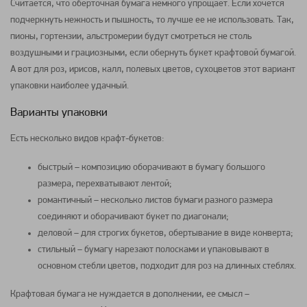
Считается, что оберточная бумага немного упрощает. Если хочется
подчеркнуть нежность и пышность, то лучше ее не использовать. Так,
пионы, гортензии, альстромерии будут смотреться не столь
воздушными и грациозными, если обернуть букет крафтовой бумагой.
А вот для роз, ирисов, калл, полевых
цветов
, сухоцветов этот вариант
упаковки наиболее удачный.
Варианты упаковки
Есть несколько видов крафт-букетов:
быстрый – композицию оборачивают в бумагу большого
размера, перехватывают лентой;
романтичный – несколько листов бумаги разного размера
соединяют и оборачивают букет по диагонали;
деловой – для строгих букетов, обертывание в виде конверта;
стильный – бумагу нарезают полосками и упаковывают в
основном стебли
цветов
, подходит для роз на длинных стеблях.
Крафтовая бумага не нуждается в дополнении, ее смысл –