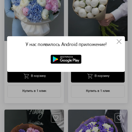
У нас появилось Android приложение!
Великолепной
Настоящий пломбир
букет цветов
букет 15 белых пионов
25 500 ₽
9 500 ₽
В корзину
В корзину
Купить в 1 клик
Купить в 1 клик
Артикул: 4210
Артикул: 4151