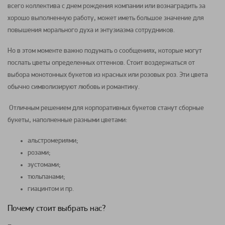
всего коллектива с днем рождения компании или вознаградить за
хорошо выполненную работу, может иметь большое значение для
повышения морального духа и энтузиазма сотрудников.
Но в этом моменте важно подумать о сообщениях, которые могут
послать
цветы
определенных оттенков. Стоит воздержаться от
выбора монотонных
букетов
из красных или розовых роз. Эти цвета
обычно символизируют любовь и романтику.
Отличным решением для корпоративных
букетов
станут сборные
букеты
, наполненные разными
цветами
:
альстромериями
;
розами;
эустомами
;
тюльпанами
;
гиацинтом
и пр.
Почему стоит выбрать нас?