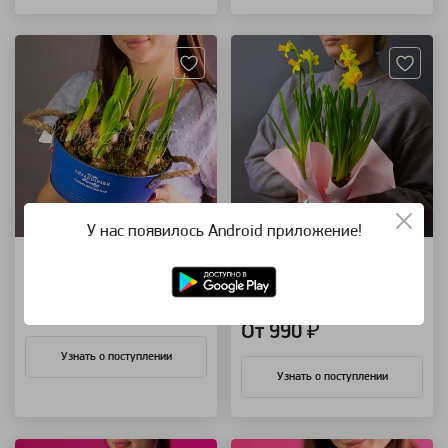
Артикул: 91889
Артикул: 91885
У нас появилось Android приложение!
Весенние ласточки
Нарциссы в кашпо Тет-
а-тет
композиция из первоцветов
горшечное растение
5 500 ₽
От 990 ₽
Узнать о поступлении
Узнать о поступлении
Артикул: 91639
Артикул: 91884