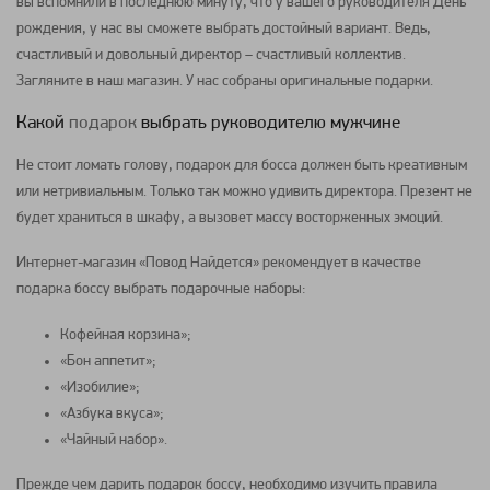
вы вспомнили в последнюю минуту, что у вашего руководителя День
рождения, у нас вы сможете выбрать достойный вариант. Ведь,
счастливый и довольный директор – счастливый коллектив.
Загляните в наш магазин. У нас собраны оригинальные подарки.
Какой
подарок
выбрать руководителю мужчине
Не стоит ломать голову,
подарок
для босса должен быть креативным
или нетривиальным. Только так можно удивить директора. Презент не
будет храниться в шкафу, а вызовет массу восторженных эмоций.
Интернет-магазин «Повод Найдется» рекомендует в качестве
подарка боссу выбрать
подарочные наборы
:
Кофейная
корзина
»;
«Бон аппетит»;
«Изобилие»;
«Азбука вкуса»;
«Чайный
набор
».
Прежде чем дарить
подарок
боссу, необходимо изучить правила