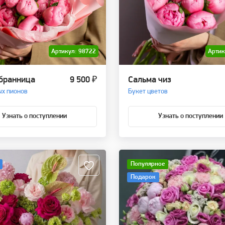
Артикул: 98722
Артик
бранница
9 500 ₽
Сальма чиз
ых пионов
Букет цветов
Узнать о поступлении
Узнать о поступлении
Популярное
Подарок