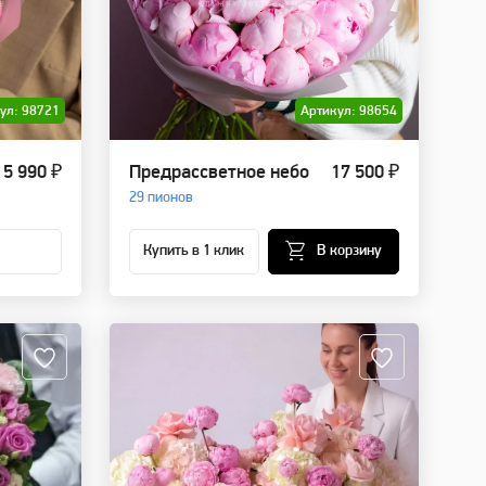
ул: 98721
Артикул: 98654
5 990 ₽
Предрассветное небо
17 500 ₽
29 пионов
Купить в 1 клик
В корзину