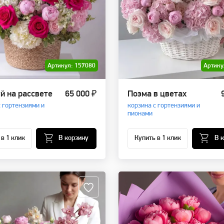
Артикул: 157080
Артику
й на рассвете
65 000 ₽
Поэма в цветах
с гортензиями и
корзина с гортензиями и
пионами
 в 1 клик
В корзину
Купить в 1 клик
В 