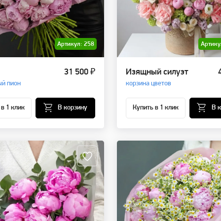
Артикул: 258
Артику
31 500 ₽
Изящный силуэт
ый пион
корзина цветов
 в 1 клик
В корзину
Купить в 1 клик
В 