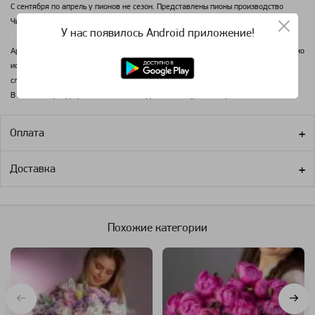
С сентября по апрель у пионов не сезон. Представлены пионы производство
Чили. Стойкость 3/5 дней, бутон средний, открытие бутона не гарантируется.
У нас появилось Android приложение!
Аромат пионов: сорт Сара Бернард - ярко выраженный аромат, пион максимально
источает аромат именно в сезон. Пион коралловый, Сальмон и белый - аромат
слабый, еле ощутимый.
В зимний период времени пионы обладают еле ощутимым ароматом.
Оплата
Доставка
Похожие категории