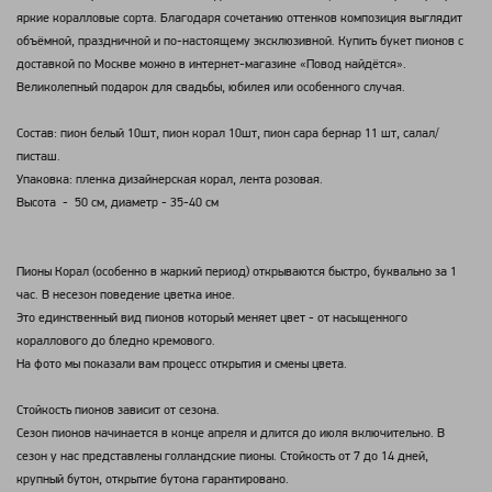
яркие коралловые сорта. Благодаря сочетанию оттенков композиция выглядит
объёмной, праздничной и по-настоящему эксклюзивной. Купить букет пионов с
доставкой по Москве можно в интернет-магазине «Повод найдётся».
Великолепный подарок для свадьбы, юбилея или особенного случая.
Состав: пион белый 10шт, пион корал 10шт, пион сара бернар 11 шт, салал/
писташ.
Упаковка: пленка дизайнерская корал, лента розовая.
Высота - 50 см, диаметр - 35-40 см
Пионы Корал (особенно в жаркий период) открываются быстро, буквально за 1
час. В несезон поведение цветка иное.
Это единственный вид пионов который меняет цвет - от насыщенного
кораллового до бледно кремового.
На фото мы показали вам процесс открытия и смены цвета.
Стойкость пионов зависит от сезона.
Сезон пионов начинается в конце апреля и длится до июля включительно. В
сезон у нас представлены голландские пионы. Стойкость от 7 до 14 дней,
крупный бутон, открытие бутона гарантировано.