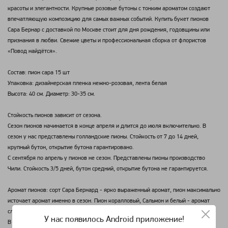
красоты и элегантности. Крупные розовые бутоны с тонким ароматом создают
впечатляющую композицию для самых важных событий. Купить букет пионов
Сара Бернар с доставкой по Москве стоит для дня рождения, годовщины или
признания в любви. Свежие цветы и профессиональная сборка от флористов
«Повод найдётся».
Состав: пион сара 15 шт
Упаковка: дизайнерская пленка нежно-розовая, лента белая
Высота: 40 см. Диаметр: 30-35 см.
Стойкость пионов зависит от сезона.
Сезон пионов начинается в конце апреля и длится до июля включительно. В
сезон у нас представлены голландские пионы. Стойкость от 7 до 14 дней,
крупный бутон, открытие бутона гарантировано.
С сентября по апрель у пионов не сезон. Представлены пионы производство
Чили. Стойкость 3/5 дней, бутон средний, открытие бутона не гарантируется.
Аромат пионов: сорт Сара Бернард - ярко выраженный аромат, пион максимально
источает аромат именно в сезон. Пион коралловый, Сальмон и белый - аромат
слабый, еле ощутимый.
У нас появилось Android приложение!
В зимний период времени пионы обладают еле ощутимым ароматом.