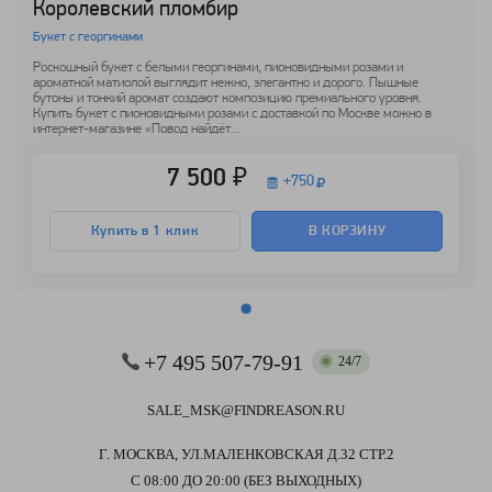
Королевский пломбир
Букет с георгинами
Роскошный букет с белыми георгинами, пионовидными розами и
ароматной матиолой выглядит нежно, элегантно и дорого. Пышные
бутоны и тонкий аромат создают композицию премиального уровня.
Купить букет с пионовидными розами с доставкой по Москве можно в
интернет-магазине «Повод найдёт...
7 500 ₽
+
750
Купить в 1 клик
В КОРЗИНУ
+7 495 507-79-91
24/7
SALE_MSK@FINDREASON.RU
Г. МОСКВА, УЛ.МАЛЕНКОВСКАЯ Д.32 СТР.2
С 08:00 ДО 20:00 (БЕЗ ВЫХОДНЫХ)