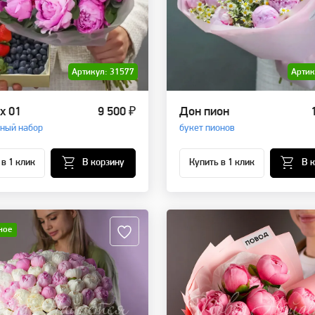
Артикул: 31577
Артик
x 01
9 500 ₽
Дон пион
ный набор
букет пионов
 в 1 клик
В корзину
Купить в 1 клик
В 
ное