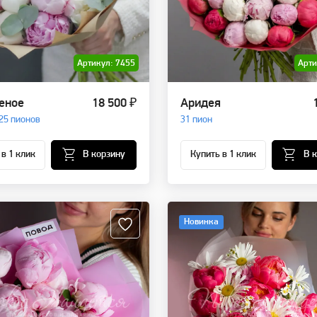
Артикул: 7455
Арти
еное
18 500 ₽
Аридея
25 пионов
31 пион
 в 1 клик
В корзину
Купить в 1 клик
В 
Новинка