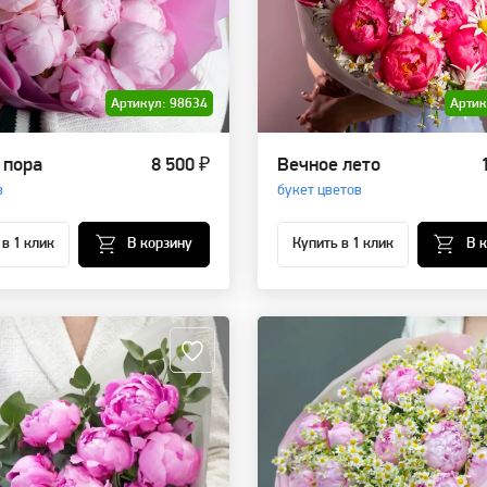
Артикул: 98634
Артик
 пора
8 500 ₽
Вечное лето
в
букет цветов
 в 1 клик
В корзину
Купить в 1 клик
В 