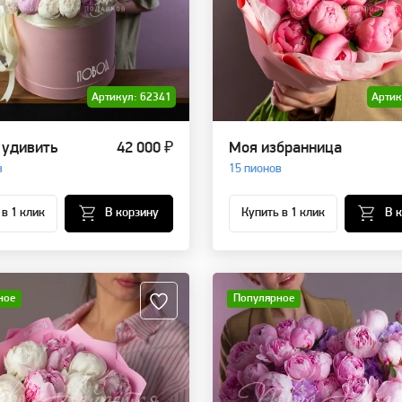
Артикул: 62341
Артик
 удивить
42 000 ₽
Моя избранница
в
15 пионов
 в 1 клик
В корзину
Купить в 1 клик
В 
ное
Популярное