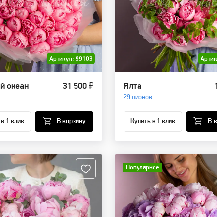
Артикул: 99103
Артик
й океан
31 500 ₽
Ялта
29 пионов
 в 1 клик
В корзину
Купить в 1 клик
В 
Популярное