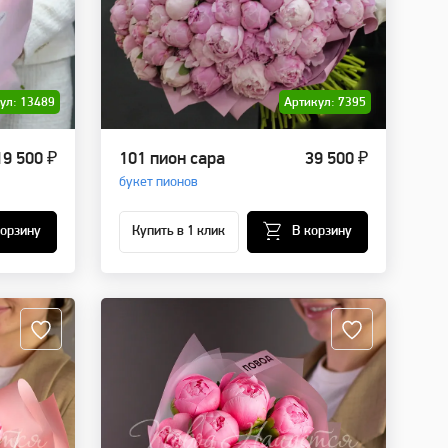
ул: 13489
Артикул: 7395
19 500 ₽
101 пион сара
39 500 ₽
букет пионов
корзину
Купить в 1 клик
В корзину