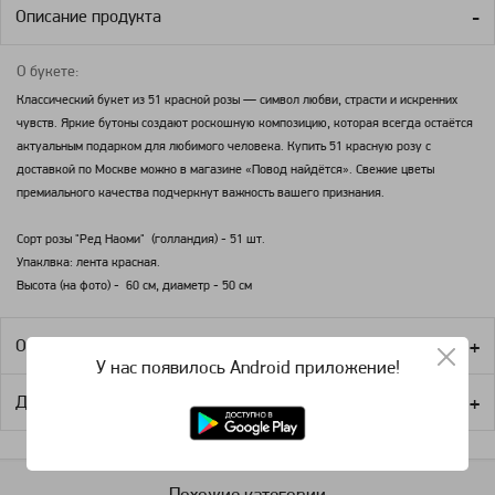
Описание продукта
О букете:
Классический букет из 51 красной розы — символ любви, страсти и искренних
чувств. Яркие бутоны создают роскошную композицию, которая всегда остаётся
актуальным подарком для любимого человека. Купить 51 красную розу с
доставкой по Москве можно в магазине «Повод найдётся». Свежие цветы
премиального качества подчеркнут важность вашего признания.
Сорт розы "Ред Наоми" (голландия) - 51 шт.
Упаклвка: лента красная.
Высота (на фото) - 60 см, диаметр - 50 см
Оплата
У нас появилось Android приложение!
Доставка