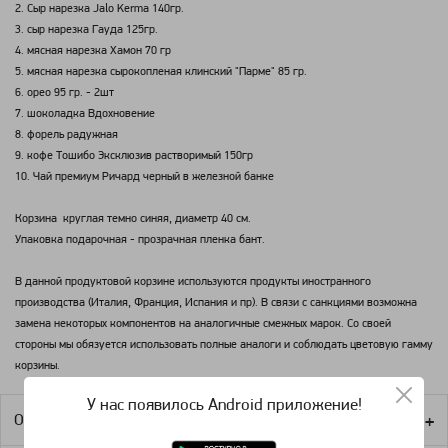
2. Сыр нарезка Jalo Kerma 140гр.
3. сыр нарезка Гауда 125гр.
4. мясная нарезка Хамон 70 гр
5. мясная нарезка сырокопленая клинский "Парме" 85 гр.
6. орео 95 гр. - 2шт
7. шоколадка Вдохновение
8. форель радужная
9. кофе Тошибо Эксклюзив растворимый 150гр
10. Чай премиум Ричард черный в железной банке
Корзина круглая темно синяя, диаметр 40 см.
Упаковка подарочная - прозрачная пленка бант.
В данной продуктовой корзине используются продукты иностранного
производства (Италия, Франция, Испания и пр). В связи с санкциями возможна
замена некоторых компонентов на аналогичные смежных марок. Со своей
стороны мы обязуется использовать полные аналоги и соблюдать цветовую гамму
корзины.
У нас появилось Android приложение!
Оплата