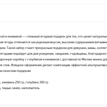
кой и ежевикой — стильный ягодный подарок для тех, кто ценит натураль
жие ягоды отличаются насыщенным вкусом, высоким содержанием витамин
ом. Такой набор станет прекрасным подарком для девушки, мамы, коллег
с ягодами подойдет для дня рождения, свидания, годовщины, благодарнос
дарочную коробку с голубикой и ежевикой с доставкой по Москве можно дл
их слов. Изящное оформление делает композицию эффектной альтернативо
ассическим подаркам.
, ежевика 250 гр, голубика 300 гр
, тишью синяя, наполнитель