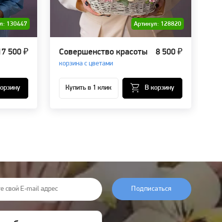
л: 130447
Артикул: 128820
17 500 ₽
Совершенство красоты
8 500 ₽
Ве
корзина с цветами
ко
корзину
Купить в 1 клик
В корзину
Подписаться