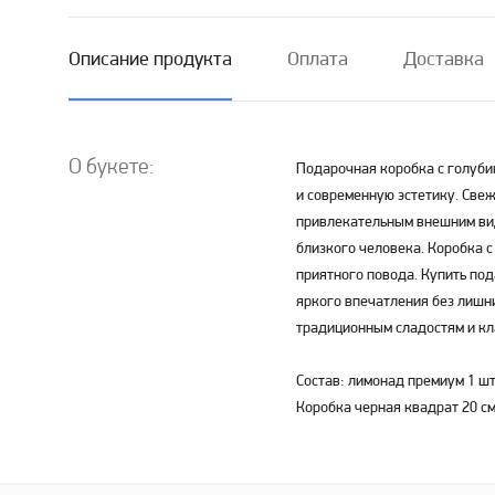
Описание продукта
Оплата
Доставка
О букете:
Подарочная коробка с голуби
и современную эстетику. Све
привлекательным внешним вид
близкого человека. Коробка 
приятного повода. Купить по
яркого впечатления без лишн
традиционным сладостям и кл
Состав: лимонад премиум 1 шт
Коробка черная квадрат 20 см