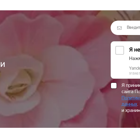
ии
Я прин
сайта П
Политик
данных
.
и храним