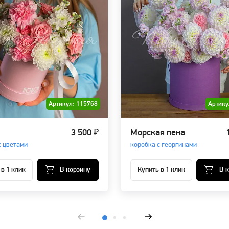
Артикул: 115768
Артику
3 500 ₽
Морская пена
с цветами
коробка с георгинами
 в 1 клик
В корзину
Купить в 1 клик
В 