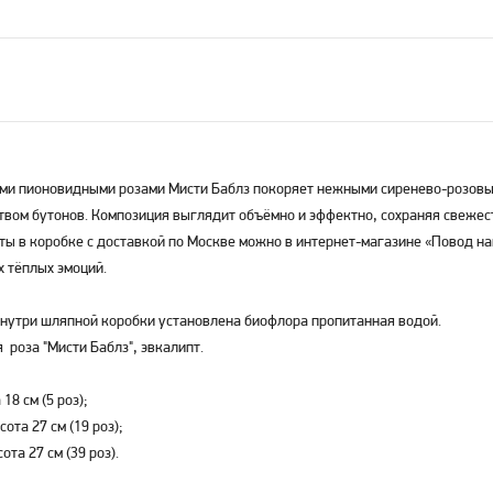
ыми пионовидными розами Мисти Баблз покоряет нежными сиренево-розов
твом бутонов. Композиция выглядит объёмно и эффектно, сохраняя свежес
ты в коробке с доставкой по Москве можно в интернет-магазине «Повод на
 тёплых эмоций.
нутри шляпной коробки установлена биофлора пропитанная водой.
 роза "Мисти Баблз", эвкалипт.
18 см (5 роз);
сота 27 см (19 роз);
ота 27 см (39 роз).