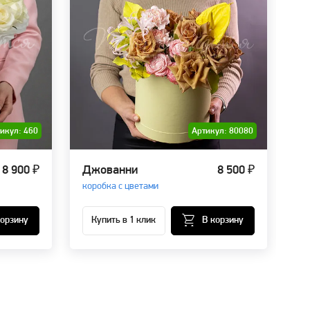
икул: 460
Артикул: 80080
 8 900 ₽
Джованни
8 500 ₽
Не
коробка с цветами
ко
корзину
Купить в 1 клик
В корзину