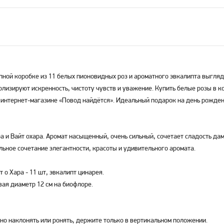
ной коробке из 11 белых пионовидных роз и ароматного эвкалипта выгляд
лизируют искренность, чистоту чувств и уважение. Купить белые розы в к
 интернет-магазине «Повод найдётся». Идеальный подарок на день рожден
а и Вайт охара. Аромат насыщенный, очень сильный, сочетает сладость да
льное сочетание элегантности, красоты и удивительного аромата.
 о Хара - 11 шт, эвкалипт цинарея.
ая диаметр 12 см на биофлоре.
но наклонять или ронять, держите только в вертикальном положении.