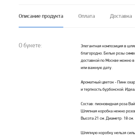
Описание продукта
Оплата
Доставка
О букете:
Элегантная композиция в шляп
благородно. Белые розы симво
доставкой по Москве можно в
или важную дату.
Ароматный цветок - Пинк охар
и терпкость бурбонской. Идеа
Состав: пионовидная роза Вайт
Шляпная коробка нежно розов
Высота 21 см. Диаметр: 18 см.
Шляпную коробку нельзя силь