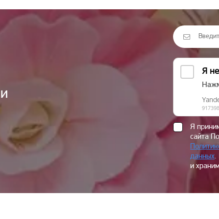
ии
Я прин
сайта П
Политик
данных
.
и храним