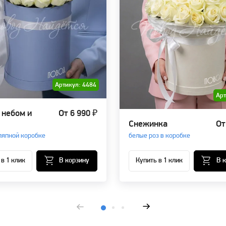
Артикул: 4484
Арт
небом и
От 6 990 ₽
Снежинка
От
ляпной коробке
белые роз в коробке
 в 1 клик
В корзину
Купить в 1 клик
В 