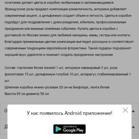
сочетание делает цветы в коробке необычными и запоминающимися.
Французские розы придают композиции романтичность, антуриум добавляет
современный акцент, а дельфиниум создает объем и легкость. Цветы в коробке
подойдут для поздравления с днем рождения, юбилеем, профессиональным
праздником или важным семейным событием. Купить цветы в коробке с
доставкой по Москве можно для любимой женщины, мамы, сестры или коллеги.
Благодаря премиальным цветам композиция выглядит роскошно и соответствует
современным тенденциям европейской флористики. Такой подарок подчеркнет
хороший вкус дарителя и поможет создать праздничное настроение.
Состав: гортензия белая (кения) 1 шт, антуриум лавандовый 3 шт, роза
фиолетовая 15 шт, дельфиниум голубой 10 шт, аспарагус стабилизированный 1
шт.
Шляпная коробка нежно-розовая 20 см на биофлоре, лента белая
Высота 65 см диаметр 50 см
Оплата
У нас появилось Android приложение!
Доставка