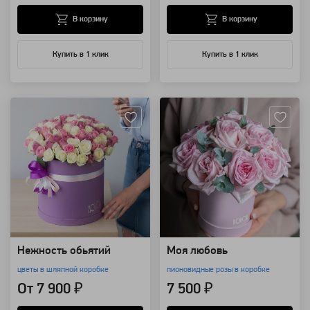
В корзину
В корзину
Купить в 1 клик
Купить в 1 клик
Артикул: 4476
Артикул: 3995
Нежность обьятий
Моя любовь
цветы в шляпной коробке
пионовидные розы в коробке
От 7 900 ₽
7 500 ₽