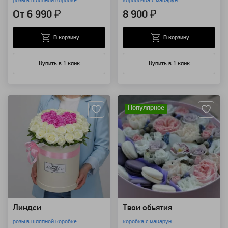
розы в шляпной коробке
коробочка с макарун
От 6 990 ₽
8 900 ₽
В корзину
В корзину
Купить в 1 клик
Купить в 1 клик
Артикул: 8389
Артикул: 8183
Популярное
Линдси
Твои обьятия
розы в шляпной коробке
коробка с макарун