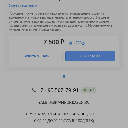
Букет с георгинами
Роскошный букет с белыми георгинами, пионовидными розами и
ароматной матиолой выглядит нежно, элегантно и дорого. Пышные
бутоны и тонкий аромат создают композицию премиального уровня.
Купить букет с пионовидными розами с доставкой по Москве можно в
интернет-магазине «Повод найдёт...
7 500 ₽
+
750
Купить в 1 клик
В КОРЗИНУ
+7 495 507-79-91
24/7
SALE_MSK@FINDREASON.RU
Г. МОСКВА, УЛ.МАЛЕНКОВСКАЯ Д.32 СТР.2
С 08:00 ДО 20:00 (БЕЗ ВЫХОДНЫХ)