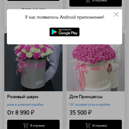
В корзину
Купить в 1 клик
Купить в 1 клик
У нас появилось Android приложение!
Артикул: 461
Артикул: 7473
Розовый шарм
Для Принцессы
розы в шляпной коробке
101 розовая роза в коробке
От 8 990 ₽
35 500 ₽
В корзину
В корзину