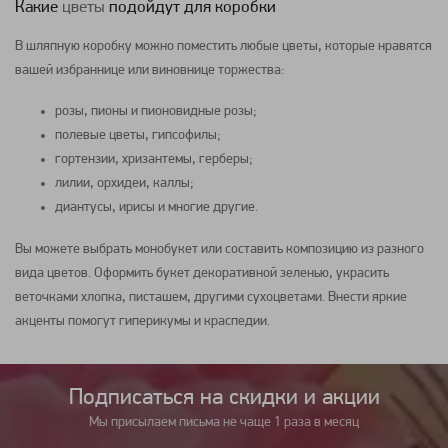
Какие
цветы
подойдут для коробки
В шляпную коробку можно поместить любые
цветы
, которые нравятся
вашей избраннице или виновнице торжества:
розы, пионы и пионовидные розы;
полевые
цветы
, гипсофилы;
гортензии, хризантемы, герберы;
лилии, орхидеи, каллы;
диантусы, ирисы и многие другие.
Вы можете выбрать монобукет или составить композицию из разного
вида
цветов
. Оформить
букет
декоративной зеленью, украсить
веточками хлопка, писташем, другими сухоцветами. Внести яркие
акценты помогут гиперикумы и краспедии.
Подписаться на cкидки и акции
Мы присылаем письма не чаще 1 раза в месяц