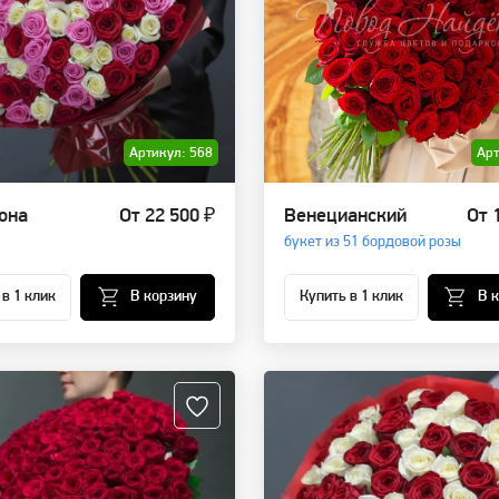
Артикул: 568
Арт
она
От 22 500 ₽
Венецианский
От 
букет из 51 бордовой розы
 в 1 клик
В корзину
Купить в 1 клик
В 