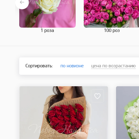
1 роза
100 роз
Сортировать:
по новизне
цена по возрастанию