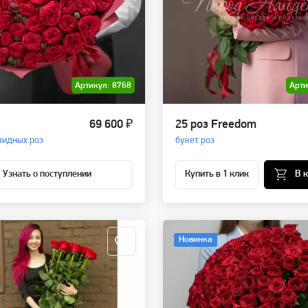
Артикул: 8768
Арти
69 600 ₽
25 роз Freedom
видных роз
букет роз
Узнать о поступлении
Купить в 1 клик
В 
Новинка