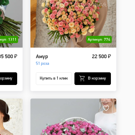
кул: 1311
Артикул: 774
35 500 ₽
Амур
22 500 ₽
51 роза
корзину
Купить в 1 клик
В корзину