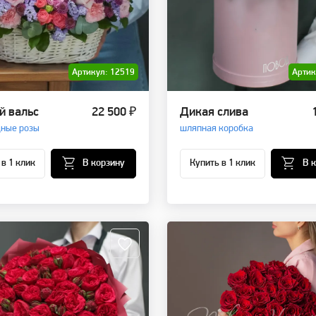
Артикул: 12519
Артик
й вальс
22 500 ₽
Дикая слива
ные розы
шляпная коробка
 в 1 клик
В корзину
Купить в 1 клик
В 