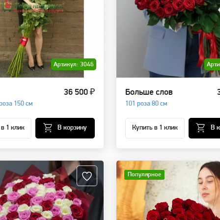
Артикул: 3046
Арти
36 500 ₽
Больше слов
роза 150 см
101 роза 80 см
 в 1 клик
В корзину
Купить в 1 клик
В 
Популярное