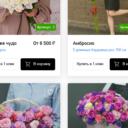
Артикул: 3
Арти
ее чудо
От 6 500 ₽
Амбросио
 роз
5 длинных бордовых роз 150 см
 в 1 клик
В корзину
Купить в 1 клик
В 