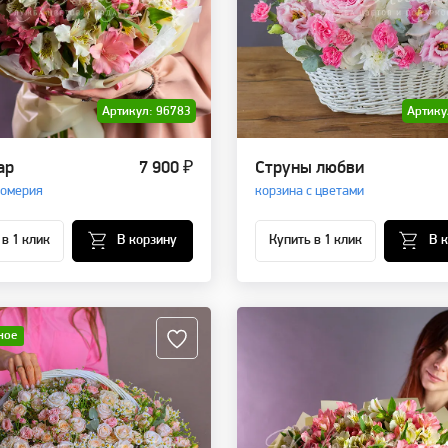
Артикул: 96783
Артику
ар
7 900 ₽
Струны любви
ромерия
корзина с цветами
 в 1 клик
В корзину
Купить в 1 клик
В 
ное