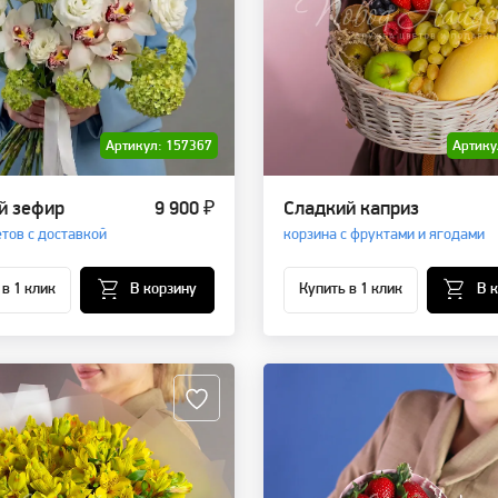
Артикул: 157367
Артику
й зефир
9 900 ₽
Сладкий каприз
етов с доставкой
корзина с фруктами и ягодами
 в 1 клик
В корзину
Купить в 1 клик
В 