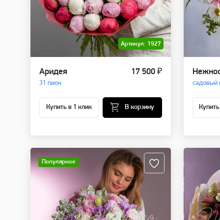
Артикул: 1927
Аридея
17 500 ₽
Нежнос
31 пион
садовый 
Купить в 1 клик
В корзину
Купить
Популярное