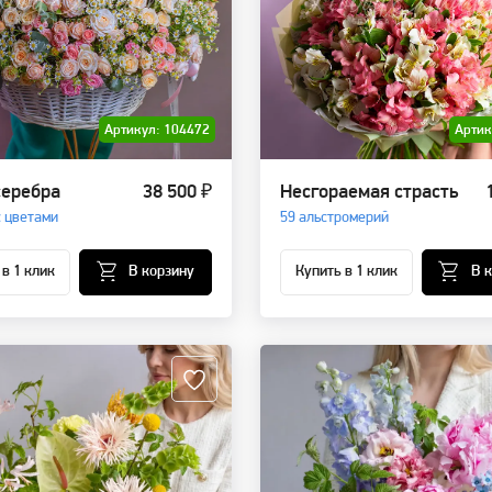
Артикул: 104472
Артик
серебра
38 500 ₽
Несгораемая страсть
с цветами
59 альстромерий
 в 1 клик
В корзину
Купить в 1 клик
В 