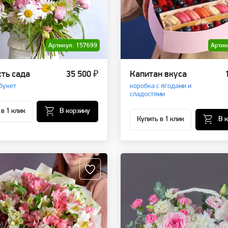
Артикул: 157699
Артик
ть сада
35 500 ₽
Капитан вкуса
букет
коробка с ягодами и
сладостями
 в 1 клик
В корзину
Купить в 1 клик
В 