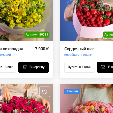
Артикул: 96781
Артик
я лихорадка
7 900 ₽
Сердечный шаг
ромерий
коробка с ягодами
 в 1 клик
В корзину
Купить в 1 клик
В 
Новинка