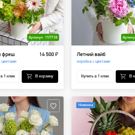
Артикул: 157738
Артику
й фреш
14 500 ₽
Летний вайб
с цветами
коробка с цветами
 в 1 клик
В корзину
Купить в 1 клик
В 
Новинка