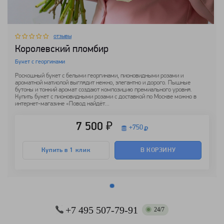
отзывы
Королевский пломбир
Букет с георгинами
Роскошный букет с белыми георгинами, пионовидными розами и
ароматной матиолой выглядит нежно, элегантно и дорого. Пышные
бутоны и тонкий аромат создают композицию премиального уровня.
Купить букет с пионовидными розами с доставкой по Москве можно в
интернет-магазине «Повод найдёт...
7 500 ₽
+
750
Купить в 1 клик
В КОРЗИНУ
+7 495 507-79-91
24/7