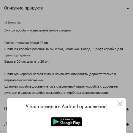
Описание продукта
О букете:
Внутри коробки установлена колба с водой.
Состав: тюльпан белый 25 шт
Шляпная коробка розовая 16 см, юбка, наклейка "Повод". Крафт коробка для
транспортировки.
Высота: 30 см, диаметр 20 см
Шляпную коробку нельзя сильно наклонять или ронять, держите только в
вертикальном положении.
Шляпная коробка доставляется в специальной крафт-коробке с удобными
ручками и закрывающейся крышкой для удобства транспортировки.
У нас появилось Android приложение!
Оплата
Доставка