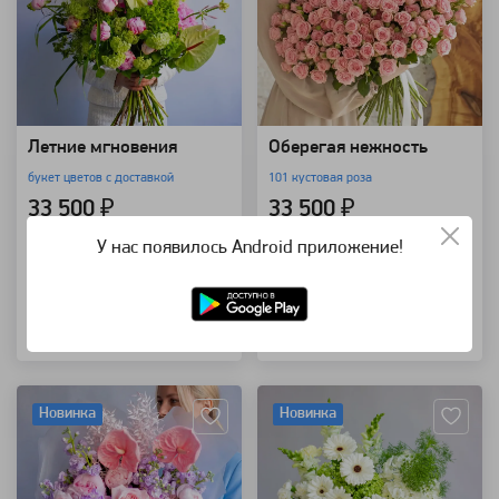
Летние мгновения
Оберегая нежность
букет цветов с доставкой
101 кустовая роза
33 500 ₽
33 500 ₽
У нас появилось Android приложение!
В корзину
В корзину
Купить в 1 клик
Купить в 1 клик
Артикул: 157512
Артикул: 157426
Новинка
Новинка