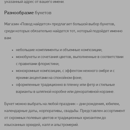
указанный адрес от вашего имени.
Разнообразие
букетов
Магазин «Повод найдется» предлагает большой выбор
букетов
,
среди которых обязательно найдется тот, который подойдет именно
вам:
небольшие комплименты и объемные
композиции
;
монобукеты
и сочетания
цветов
, выполненные в соответствии
с правилами флористики;
монохромные
композиции
, с эффектом нежного омбре и с
яркими акцентами на спокойном фоне;
оформленные традиционно в пленку или фетр и стильные
варианты в
шляпной коробке
или декоративной
корзине
.
Букет
можно выбрать на любой праздник – дни рождения, юбилеи,
календарные даты, корпоративы, свадьбы. Представлен ассортимент
от скромных
полевых цветов
и традиционных
хризантем
до
изысканных
орхидей
,
калл
и
альстромерий
.