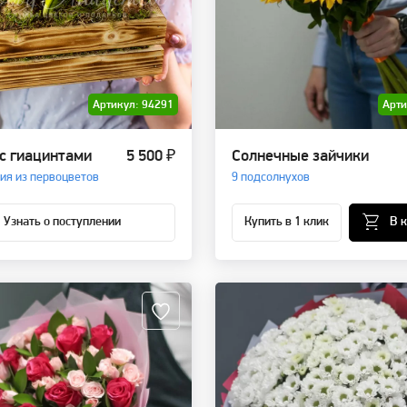
Артикул: 94291
Арти
с гиацинтами
5 500 ₽
Солнечные зайчики
ия из первоцветов
9 подсолнухов
Узнать о поступлении
Купить в 1 клик
В 