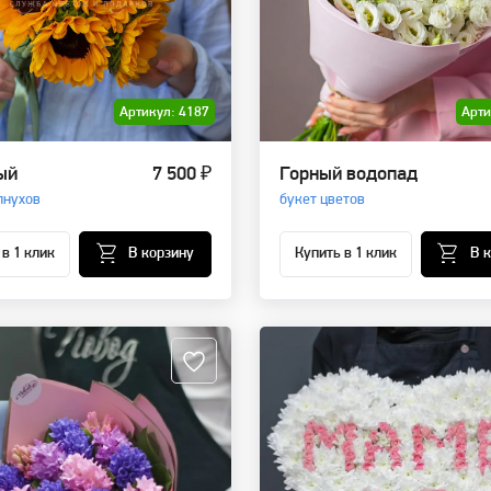
Артикул: 4187
Арти
ый
7 500 ₽
Горный водопад
лнухов
букет цветов
 в 1 клик
В корзину
Купить в 1 клик
В 