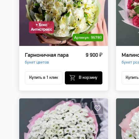
Артикул: 96780
Гармоничная пара
9 900 ₽
Малино
букет цветов
букет ро
Купить в 1 клик
В корзину
Купить