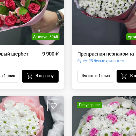
Артикул: 8046
Арти
вый щербет
9 900 ₽
Прекрасная незнакомка
з
букет 25 белых хризантем
 в 1 клик
В корзину
Купить в 1 клик
В 
Популярное