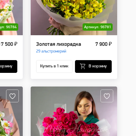
ул: 96784
Артикул: 96781
17 500 ₽
Золотая лихорадка
7 900 ₽
29 альстромерий
корзину
Купить в 1 клик
В корзину