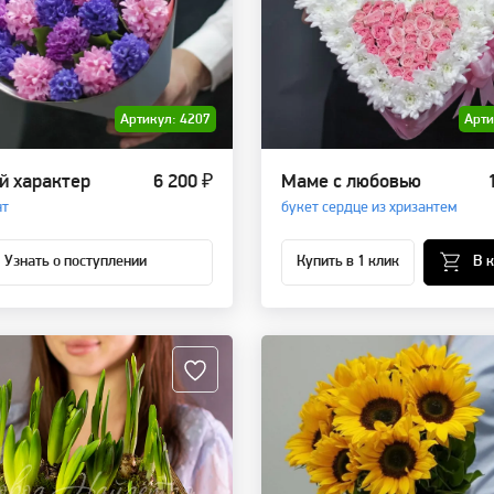
Артикул: 4207
Арти
й характер
6 200 ₽
Маме с любовью
нт
букет сердце из хризантем
Узнать о поступлении
Купить в 1 клик
В 