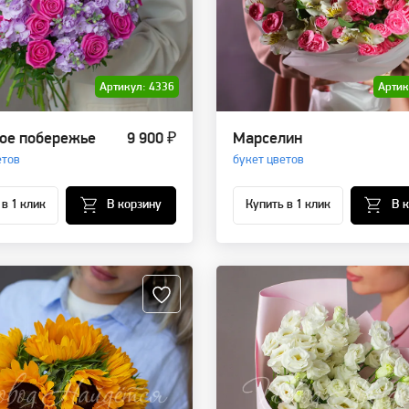
Артикул: 4336
Артик
ое побережье
9 900 ₽
Марселин
етов
букет цветов
 в 1 клик
В корзину
Купить в 1 клик
В 