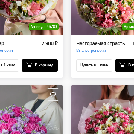
Артикул: 96783
Артик
ар
7 900 ₽
Несгораемая страсть
ромерия
59 альстромерий
 в 1 клик
В корзину
Купить в 1 клик
В 