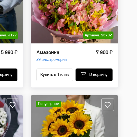
кул: 4177
Артикул: 96782
5 990 ₽
Амазонка
7 900 ₽
29 альстромерий
корзину
Купить в 1 клик
В корзину
Популярное