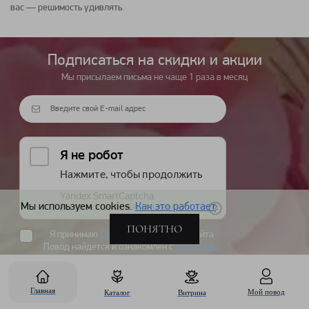
вас — решимость удивлять.
Подписаться на cкидки и акции
Мы присылаем письма не чаще 1 раза в месяц
Мы используем cookies.
Как это работает
.
ПОНЯТНО
Я принимаю
Правила пользования
сайта
Повод найдется и ознакомлен с
Политикой
обработки персональных данных
. Мы не
передаем ваши данные и храним их в
безопасности.
Главная
Мой повод
Каталог
Витрина