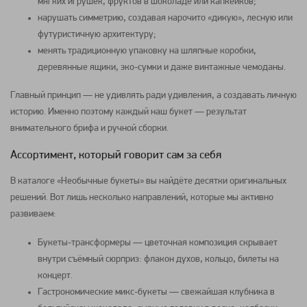
мягких игрушек, фруктов в шоколаде или капкейков;
нарушать симметрию, создавая нарочито «дикую», лесную или
футуристичную архитектуру;
менять традиционную упаковку на шляпные коробки,
деревянные ящики, эко-сумки и даже винтажные чемоданы.
Главный принцип — не удивлять ради удивления, а создавать личную
историю. Именно поэтому каждый наш букет — результат
внимательного брифа и ручной сборки.
Ассортимент, который говорит сам за себя
В каталоге «Необычные букеты» вы найдёте десятки оригинальных
решений. Вот лишь несколько направлений, которые мы активно
развиваем:
Букеты-трансформеры — цветочная композиция скрывает
внутри съёмный сюрприз: флакон духов, кольцо, билеты на
концерт.
Гастрономические микс-букеты — свежайшая клубника в