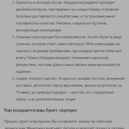
Свежесть и честный состав. Каждый ингредиент проходит
двойной контроль: при приёмке на склад и перед отправкой.
Экзотика доставляется спецбортами, а гастрономия имеет
сертификаты качества. Никаких «закрытых» бутонов,
маскирующих некондицию.
Сложные конструкции без компромиссов. Хотите букет в виде
сумочки, которая стоит самостоятельно? Или композицию на
каркасе с водными пробирками, где каждый цветок получает
влагу? Наши сборщики владеют техниками каркасной
флористики, поэтому даже самые смелые идеи воплощаются
надёжно.
Сервис «полного цикла». Открытка с вашим текстом, анонимная
доставка, фотоотчёт перед вручением, звонок получателю за
15 минут до приезда курьера — для нас это стандартный
набор, а не дополнительные опции.
Как рождается ваш букет-сюрприз
Процесс прост и прозрачен. Вы оставляете заявку на сайте или
звоните нам. Менеджер выясняет детали и передаёт проект в дизайн-