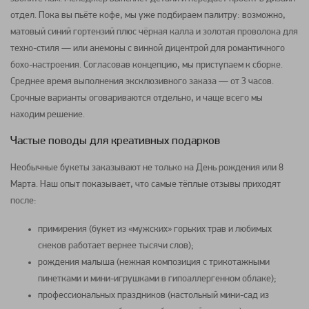
отдел. Пока вы пьёте кофе, мы уже подбираем палитру: возможно,
матовый синий гортензий плюс чёрная калла и золотая проволока для
техно-стиля — или анемоны с винной дицентрой для романтичного
бохо-настроения. Согласовав концепцию, мы приступаем к сборке.
Среднее время выполнения эксклюзивного заказа — от 3 часов.
Срочные варианты оговариваются отдельно, и чаще всего мы
находим решение.
Частые поводы для креативных подарков
Необычные букеты заказывают не только на День рождения или 8
Марта. Наш опыт показывает, что самые тёплые отзывы приходят
после:
примирения (букет из «мужских» горьких трав и любимых
снеков работает вернее тысячи слов);
рождения малыша (нежная композиция с трикотажными
пинетками и мини-игрушками в гипоаллергенном облаке);
профессиональных праздников (настольный мини-сад из