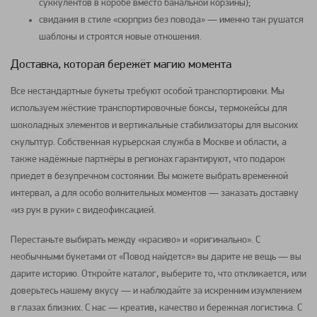
суккулентов в коробе вместо банальной корзины);
свидания в стиле «сюрприз без повода» — именно так рушатся
шаблоны и строятся новые отношения.
Доставка, которая бережёт магию момента
Все нестандартные букеты требуют особой транспортировки. Мы
используем жёсткие транспортировочные боксы, термокейсы для
шоколадных элементов и вертикальные стабилизаторы для высоких
скульптур. Собственная курьерская служба в Москве и области, а
также надёжные партнёры в регионах гарантируют, что подарок
приедет в безупречном состоянии. Вы можете выбрать временной
интервал, а для особо волнительных моментов — заказать доставку
«из рук в руки» с видеофиксацией.
Перестаньте выбирать между «красиво» и «оригинально». С
необычными букетами от «Повод найдется» вы дарите не вещь — вы
дарите историю. Откройте каталог, выберите то, что откликается, или
доверьтесь нашему вкусу — и наблюдайте за искренним изумлением
в глазах близких. С нас — креатив, качество и бережная логистика. С