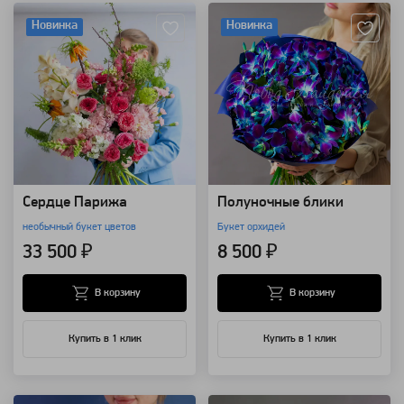
Новинка
Новинка
Сердце Парижа
Полуночные блики
необычный букет цветов
Букет орхидей
33 500 ₽
8 500 ₽
В корзину
В корзину
Купить в 1 клик
Купить в 1 клик
Артикул: 96730
Артикул: 92466