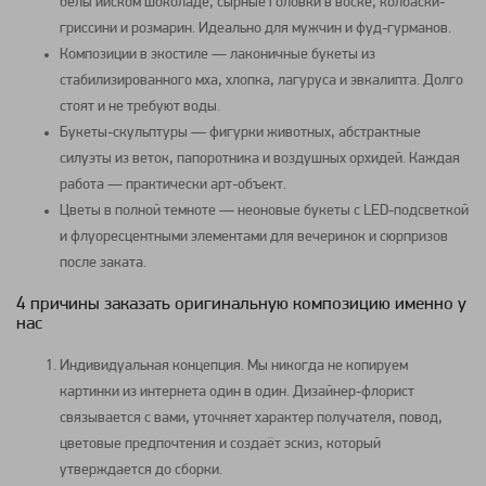
бельгийском шоколаде, сырные головки в воске, колбаски-
гриссини и розмарин. Идеально для мужчин и фуд-гурманов.
Композиции в экостиле — лаконичные букеты из
стабилизированного мха, хлопка, лагуруса и эвкалипта. Долго
стоят и не требуют воды.
Букеты-скульптуры — фигурки животных, абстрактные
силуэты из веток, папоротника и воздушных орхидей. Каждая
работа — практически арт-объект.
Цветы в полной темноте — неоновые букеты с LED-подсветкой
и флуоресцентными элементами для вечеринок и сюрпризов
после заката.
4 причины заказать оригинальную композицию именно у
нас
Индивидуальная концепция. Мы никогда не копируем
картинки из интернета один в один. Дизайнер-флорист
связывается с вами, уточняет характер получателя, повод,
цветовые предпочтения и создаёт эскиз, который
утверждается до сборки.