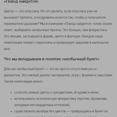
«Повод найдется»
Цветы — это классика. Но что делать, если классика уже не
вызывает трепета, а поздравить хочется так, чтобы у получателя
перехватило дыхание? Мы в компании «Повод найдется» точно знаем
ответ: выбирайте необычные букеты. Это больше, чем флористика.
Это эмоция, застывшая в форме, цвете и фактуре. Каждая наша
композиция ломает стереотипы и превращает дарение в маленькое
шоу.
Что мы вкладываем в понятие «необычный букет»
Для нас необычный букет — это не просто отсутствие роз и
хризантем. Это смелый диалог материалов, игра с формой и смыслами.
Такая композиция может:
сочетать живые цветы с сухоцветами, ягодами и мхом;
использовать экзотическую флористику (протею, бромелию,
антуриум нестандартных оттенков);
существовать вообще без цветов — превращаясь в букет из