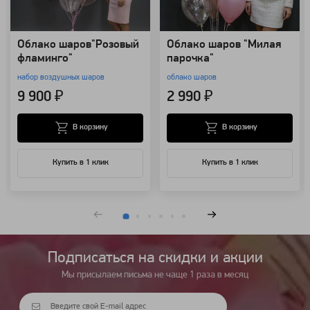
Облако шаров"Розовый
Облако шаров "Милая
фламинго"
парочка"
набор воздушных шаров
облако шаров
9 900 ₽
2 990 ₽
В корзину
В корзину
Купить в 1 клик
Купить в 1 клик
Подписаться на cкидки и акции
Мы присылаем письма не чаще 1 раза в месяц