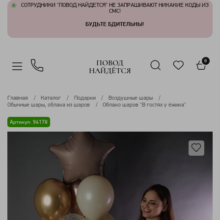
СОТРУДНИКИ "ПОВОД НАЙДЕТСЯ" НЕ ЗАПРАШИВАЮТ НИКАКИЕ КОДЫ ИЗ
СМС!
БУДЬТЕ БДИТЕЛЬНЫ!
ПОВОД
0
НАЙДЁТСЯ
Главная
Каталог
Подарки
Воздушные шары
Обычные шары, облака из шаров
Облако шаров "В гостях у ёжика"
Артикул: 94178